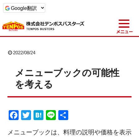
t
o
g
g
l
e
n
a
2022/08/24
v
i
g
a
メニューブックの可能性
t
i
を考える
o
n
F
T
H
Li
共
a
wi
at
n
有
メニューブックは、料理の説明や価格を表示
c
tt
e
e