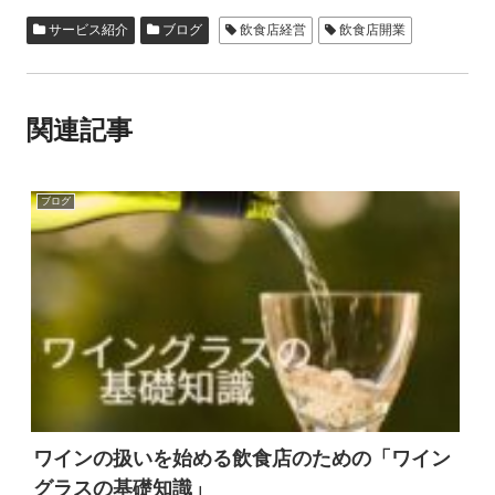
e
er
n
サービス紹介
ブログ
飲食店経営
飲食店開業
b
a
o
関連記事
o
k
ブログ
ワインの扱いを始める飲食店のための「ワイン
グラスの基礎知識」