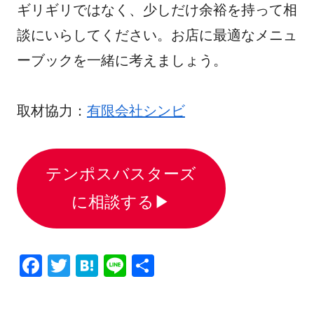
ギリギリではなく、少しだけ余裕を持って相
談にいらしてください。お店に最適なメニュ
ーブックを一緒に考えましょう。
取材協力：
有限会社シンビ
テンポスバスターズ
に相談する▶
F
T
H
Li
共
a
wi
at
n
有
c
tt
e
e