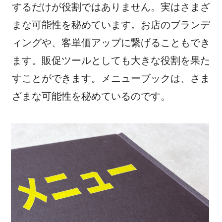
e
er
n
するだけが役割ではありません。実はさまざ
b
a
まな可能性を秘めています。お店のブランデ
o
ィングや、客単価アップに繋げることもでき
o
ます。販促ツールとしても大きな役割を果た
k
すことができます。メニューブックは、さま
ざまな可能性を秘めているのです。