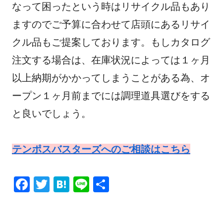
なって困ったという時はリサイクル品もあり
ますのでご予算に合わせて店頭にあるリサイ
クル品もご提案しております。もしカタログ
注文する場合は、在庫状況によっては１ヶ月
以上納期がかかってしまうことがある為、オ
ープン１ヶ月前までには調理道具選びをする
と良いでしょう。
テンポスバスターズへのご相談はこちら
F
T
H
Li
共
a
wi
at
n
有
c
tt
e
e