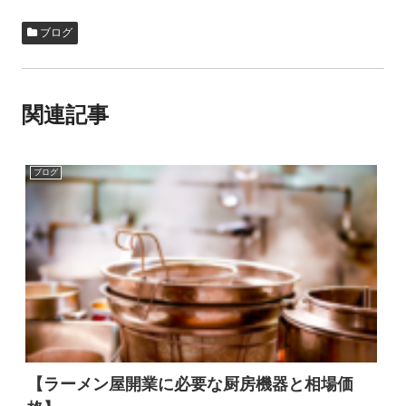
e
er
n
ブログ
b
a
o
o
関連記事
k
ブログ
【ラーメン屋開業に必要な厨房機器と相場価