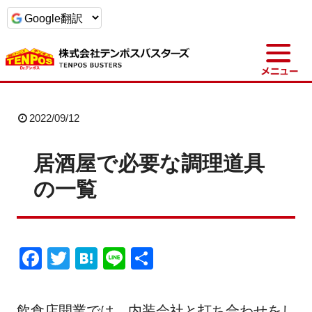
t
o
g
g
l
e
n
a
2022/09/12
v
i
g
a
居酒屋で必要な調理道具
t
i
の一覧
o
n
F
T
H
Li
共
a
wi
at
n
有
c
tt
e
e
飲食店開業では、内装会社と打ち合わせをし