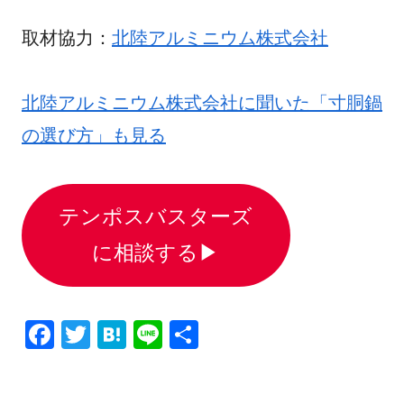
取材協力：
北陸アルミニウム株式会社
北陸アルミニウム株式会社に聞いた「寸胴鍋
の選び方」も見る
テンポスバスターズ
に相談する▶
F
T
H
Li
共
a
wi
at
n
有
c
tt
e
e