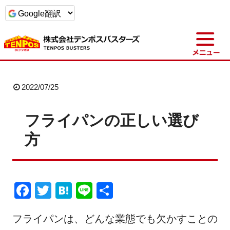
t
o
g
g
l
e
n
a
2022/07/25
v
i
g
a
フライパンの正しい選び
t
i
方
o
n
F
T
H
Li
共
a
wi
at
n
有
フライパンは、どんな業態でも欠かすことの
c
tt
e
e