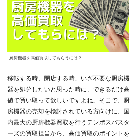
e
er
n
b
a
o
o
k
厨房機器を高価買取してもらうには？
移転する時、閉店する時、いざ不要な厨房機
器を処分したいと思った時に、できるだけ高
値で買い取って欲しいですよね。そこで、厨
房機器の売却を検討されている方向けに、国
内最大の厨房機器買取を行うテンポスバスタ
ーズの買取担当から、高価買取のポイントを