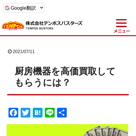
t
o
g
g
l
e
n
a
2021/07/11
v
i
g
a
厨房機器を高価買取して
t
i
もらうには？
o
n
F
T
H
Li
共
a
wi
at
n
有
c
tt
e
e