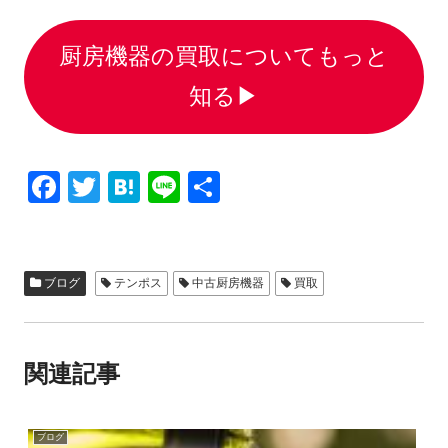
厨房機器の買取についてもっと
知る▶︎
F
T
H
Li
共
a
wi
at
n
有
c
tt
e
e
e
er
n
ブログ
テンポス
中古厨房機器
買取
b
a
o
関連記事
o
k
ブログ