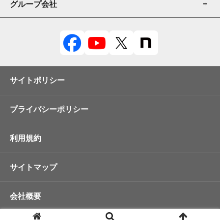
厨房機器売買
グループ会社
厨房機器販売
修理・メンテナンス
厨房機器レンタル
テンポスドットコム
内装
POSレジ販売
テンポスフードプレイス
事業継承
飲食店求人
テンポス情報館
店舗売却
サイトポリシー
店舗デザイン
キッチンテクノ
補助金申請支援
店舗販促
スタジオテンポス
プライバシーポリシー
ディーズパーク
利用規約
テンポスフィナンシャルトラスト
あさくま
サイトマップ
ヤマトサカナ
会社概要