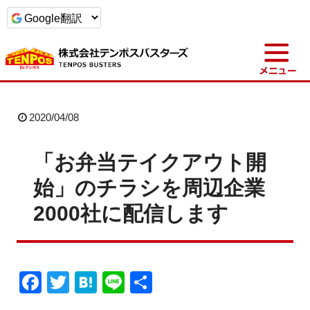
t
o
g
g
l
e
n
a
2020/04/08
v
i
g
a
「お弁当テイクアウト開
t
i
始」のチラシを周辺企業
o
n
2000社に配信します
F
T
H
Li
共
a
wi
at
n
有