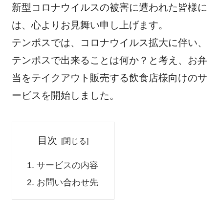
新型コロナウイルスの被害に遭われた皆様に
c
tt
e
e
e
er
n
は、心よりお見舞い申し上げます。
b
a
テンポスでは、コロナウイルス拡大に伴い、
o
テンポスで出来ることは何か？と考え、お弁
o
当をテイクアウト販売する飲食店様向けのサ
k
ービスを開始しました。
目次
サービスの内容
お問い合わせ先