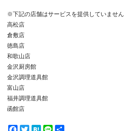
※下記の店舗はサービスを提供していません
高松店
倉敷店
徳島店
和歌山店
金沢厨房館
金沢調理道具館
富山店
福井調理道具館
函館店
F
T
H
Li
共