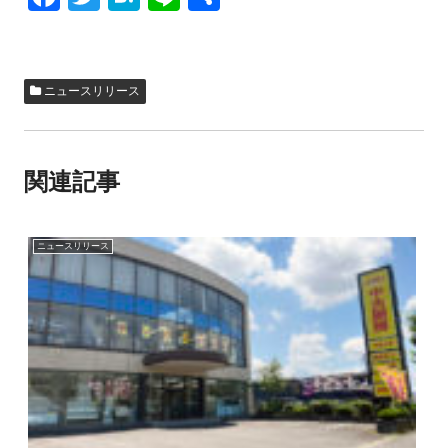
a
wi
at
n
有
c
tt
e
e
e
er
n
ニュースリリース
b
a
o
関連記事
o
k
ニュースリリース