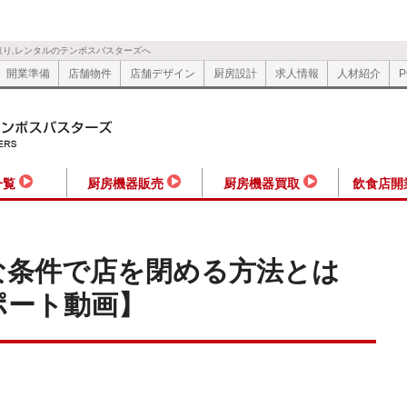
取り,レンタルのテンポスバスターズへ
開業準備
店舗物件
店舗デザイン
厨房設計
求人情報
人材紹介
P
一覧
厨房機器販売
厨房機器買取
飲食店開
な条件で店を閉める方法とは
ポート動画】
共