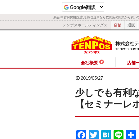
新品,中古厨房機器,家具,調理道具なら飲食店の開業から買い
テンポスホールディングス
店舗
通販
会社概要
店舗
2019/05/27
少しでも有利
【セミナーレ
F
T
H
Li