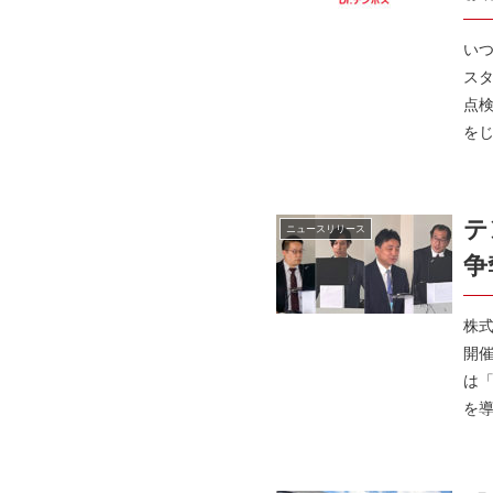
い
スタ
点
をじ
テ
ニュースリリース
争
株
開
は
を導