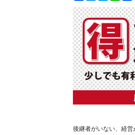
a
wi
at
n
c
tt
e
e
e
er
n
b
a
o
o
k
後継者がいない、経営