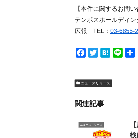
【本件に関するお問い
テンポスホールディン
広報 TEL：
03-6855-
F
T
H
Li
a
wi
at
n
c
tt
e
e
e
er
n
ニュースリリース
b
a
o
関連記事
o
k
【
ニュースリリース
検