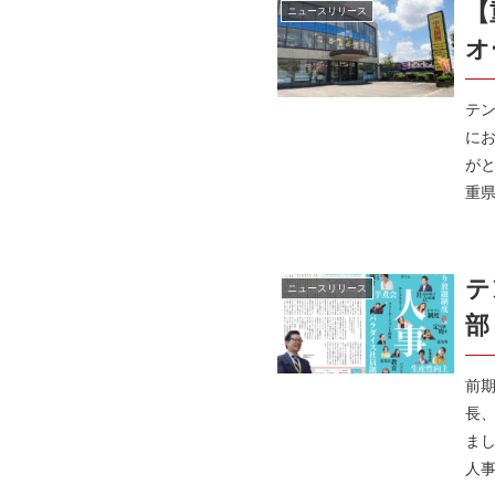
【
ニュースリリース
オ
テ
に
が
重県
テ
ニュースリリース
部
前
長
まし
人事