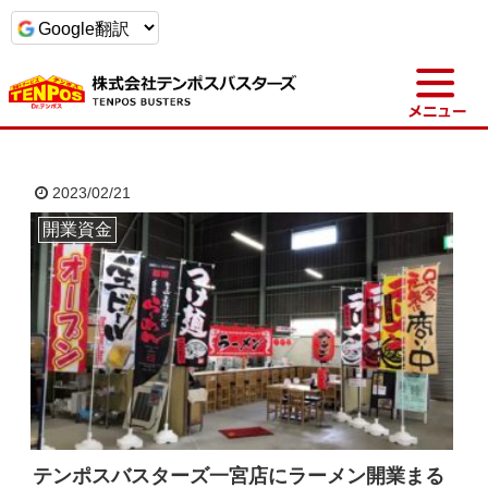
t
o
g
g
l
e
n
a
2023/02/21
v
i
g
開業資金
a
t
i
o
n
テンポスバスターズ一宮店にラーメン開業まる