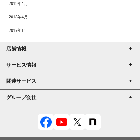
2019年4月
2018年4月
2017年11月
店舗情報
サービス情報
店舗一覧
店舗検索
関連サービス
厨房機器販売
厨房機器売買
グループ会社
厨房機器販売
修理・メンテナンス
厨房機器レンタル
テンポスドットコム
内装
POSレジ販売
テンポスフードプレイス
事業継承
飲食店求人
テンポス情報館