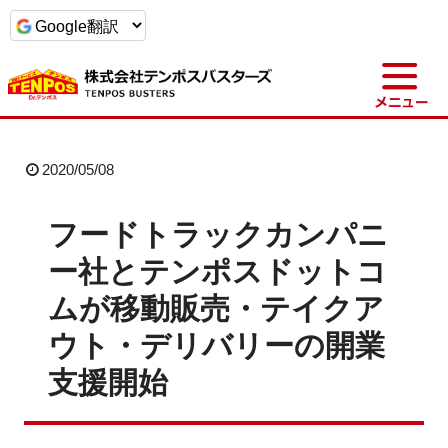
t
o
g
g
l
e
n
a
2020/05/08
v
i
g
a
フードトラックカンパニ
t
i
ー社とテンポスドットコ
o
n
ムが移動販売・テイクア
ウト・デリバリーの開業
支援開始