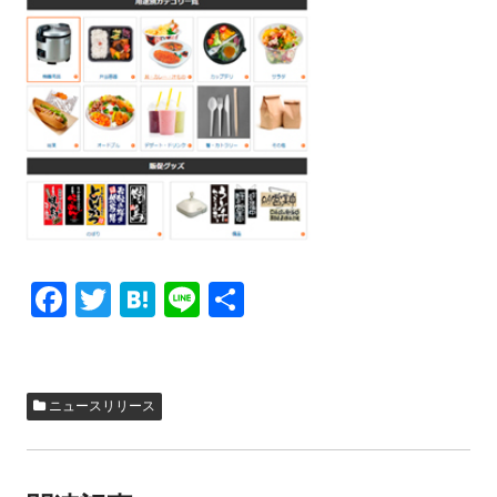
F
T
H
Li
共
a
wi
at
n
有
c
tt
e
e
e
er
n
ニュースリリース
b
a
o