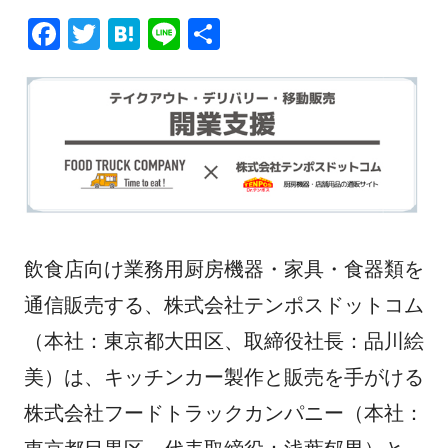
F
T
H
Li
共
a
wi
at
n
有
c
tt
e
e
e
er
n
b
a
o
o
k
飲食店向け業務用厨房機器・家具・食器類を
通信販売する、株式会社テンポスドットコム
（本社：東京都大田区、取締役社長：品川絵
美）は、キッチンカー製作と販売を手がける
株式会社フードトラックカンパニー（本社：