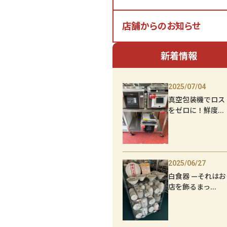
店舗からのお知らせ
新着情報
2025/07/04
真空包装機でロス
をゼロに！鮮度...
2025/06/27
白食器 —それはお
店を飾るまっ...