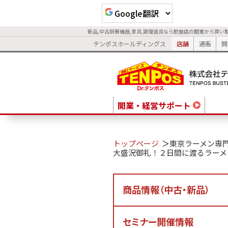
新品,中古厨房機器,家具,調理道具なら飲食店の開業から買い
テンポスホールディングス
店舗
通販
開
開業・経営サポート
トップページ
東京ラーメン専
大盛況御礼！２日間に渡るラーメ
商品情報（中古・新品）
セミナー開催情報