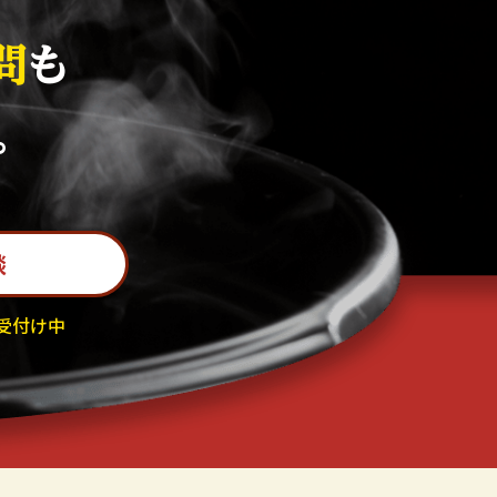
問
も
。
談
受付け中