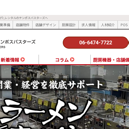
取り,レンタルのテンポスバスターズへ
業準備
店舗物件
店舗デザイン
厨房設計
求人情報
人材紹介
POS
06-6474-7722
新着情報
コラム
厨房機器・店舗