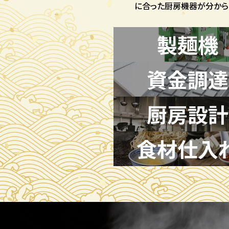
に合った厨房機器が分から
製麺機
資金調達
厨房設計
食材仕入