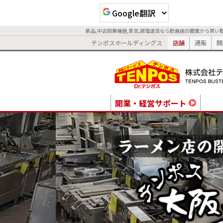
新品,中古厨房機器,家具,調理道具なら飲食店の開業から買い
テンポスホールディングス
店舗
通販
開
開業・経営サポート