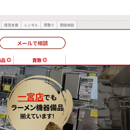
経営支援
レンタル
買取り
閉店相談
メールで相談
備品
買取
一宮店
でも
ラーメン機器備品
揃えています！