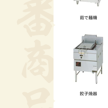
茹で麺機
餃子焼器