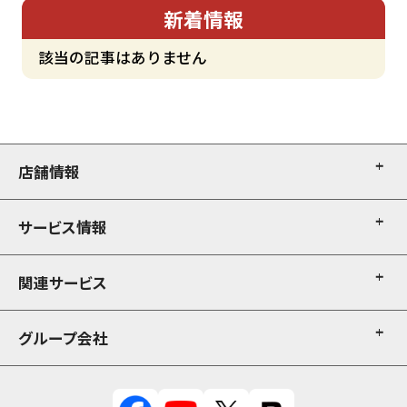
新着情報
該当の記事はありません
店舗情報
サービス情報
店舗一覧
店舗検索
関連サービス
厨房機器販売
厨房機器売買
グループ会社
厨房機器販売
修理・メンテナンス
厨房機器レンタル
内装
テンポスドットコム