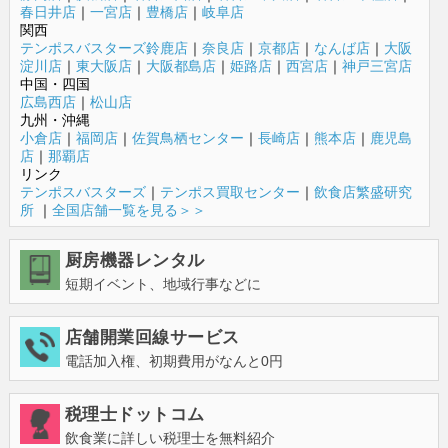
春日井店
｜
一宮店
｜
豊橋店
｜
岐阜店
関西
テンポスバスターズ鈴鹿店
｜
奈良店
｜
京都店
｜
なんば店
｜
大阪
淀川店
｜
東大阪店
｜
大阪都島店
｜
姫路店
｜
西宮店
｜
神戸三宮店
中国・四国
広島西店
｜
松山店
九州・沖縄
小倉店
｜
福岡店
｜
佐賀鳥栖センター
｜
長崎店
｜
熊本店
｜
鹿児島
店
｜
那覇店
リンク
テンポスバスターズ
｜
テンポス買取センター
｜
飲食店繁盛研究
所
｜
全国店舗一覧を見る＞＞
厨房機器レンタル
短期イベント、地域行事などに
店舗開業回線サービス
電話加入権、初期費用がなんと0円
税理士ドットコム
飲食業に詳しい税理士を無料紹介