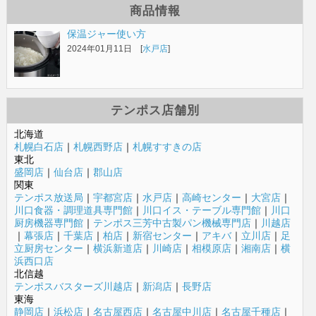
商品情報
保温ジャー使い方
2024年01月11日 [
水戸店
]
テンポス店舗別
北海道
札幌白石店
｜
札幌西野店
｜
札幌すすきの店
東北
盛岡店
｜
仙台店
｜
郡山店
関東
テンポス放送局
｜
宇都宮店
｜
水戸店
｜
高崎センター
｜
大宮店
｜
川口食器・調理道具専門館
｜
川口イス・テーブル専門館
｜
川口
厨房機器専門館
｜
テンポス三芳中古製パン機械専門店
｜
川越店
｜
幕張店
｜
千葉店
｜
柏店
｜
新宿センター
｜
アキバ
｜
立川店
｜
足
立厨房センター
｜
横浜新道店
｜
川崎店
｜
相模原店
｜
湘南店
｜
横
浜西口店
北信越
テンポスバスターズ川越店
｜
新潟店
｜
長野店
東海
静岡店
｜
浜松店
｜
名古屋西店
｜
名古屋中川店
｜
名古屋千種店
｜