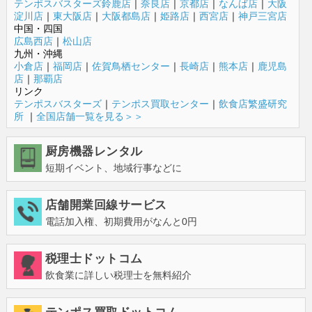
テンポスバスターズ鈴鹿店
｜
奈良店
｜
京都店
｜
なんば店
｜
大阪
淀川店
｜
東大阪店
｜
大阪都島店
｜
姫路店
｜
西宮店
｜
神戸三宮店
中国・四国
広島西店
｜
松山店
九州・沖縄
小倉店
｜
福岡店
｜
佐賀鳥栖センター
｜
長崎店
｜
熊本店
｜
鹿児島
店
｜
那覇店
リンク
テンポスバスターズ
｜
テンポス買取センター
｜
飲食店繁盛研究
所
｜
全国店舗一覧を見る＞＞
厨房機器レンタル
短期イベント、地域行事などに
店舗開業回線サービス
電話加入権、初期費用がなんと0円
税理士ドットコム
飲食業に詳しい税理士を無料紹介