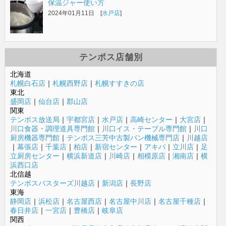
保温ジャー使い方
2024年01月11日 [
水戸店
]
テンポス店舗別
北海道
札幌白石店
｜
札幌西野店
｜
札幌すすきの店
東北
盛岡店
｜
仙台店
｜
郡山店
関東
テンポス放送局
｜
宇都宮店
｜
水戸店
｜
高崎センター
｜
大宮店
｜
川口食器・調理道具専門館
｜
川口イス・テーブル専門館
｜
川口
厨房機器専門館
｜
テンポス三芳中古製パン機械専門店
｜
川越店
｜
幕張店
｜
千葉店
｜
柏店
｜
新宿センター
｜
アキバ
｜
立川店
｜
足
立厨房センター
｜
横浜新道店
｜
川崎店
｜
相模原店
｜
湘南店
｜
横
浜西口店
北信越
テンポスバスターズ川越店
｜
新潟店
｜
長野店
東海
静岡店
｜
浜松店
｜
名古屋西店
｜
名古屋中川店
｜
名古屋千種店
｜
春日井店
｜
一宮店
｜
豊橋店
｜
岐阜店
関西