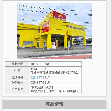
営業時間
10:00～19:00
〒331-3116
住所
茨城県東茨城郡茨城町長岡4247番2
電話番号
029-297-3317
FAX番号
029-297-3318
[車でお越しの方]
アクセス
JR水戸駅より車で15分（6号線沿い）
商品情報