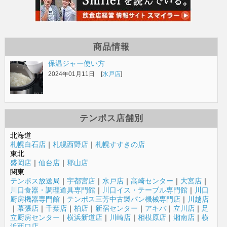
商品情報
保温ジャー使い方
2024年01月11日 [
水戸店
]
テンポス店舗別
北海道
札幌白石店
｜
札幌西野店
｜
札幌すすきの店
東北
盛岡店
｜
仙台店
｜
郡山店
関東
テンポス放送局
｜
宇都宮店
｜
水戸店
｜
高崎センター
｜
大宮店
｜
川口食器・調理道具専門館
｜
川口イス・テーブル専門館
｜
川口
厨房機器専門館
｜
テンポス三芳中古製パン機械専門店
｜
川越店
｜
幕張店
｜
千葉店
｜
柏店
｜
新宿センター
｜
アキバ
｜
立川店
｜
足
立厨房センター
｜
横浜新道店
｜
川崎店
｜
相模原店
｜
湘南店
｜
横
浜西口店