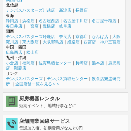
北信越
テンポスバスターズ川越店
｜
新潟店
｜
長野店
東海
静岡店
｜
浜松店
｜
名古屋西店
｜
名古屋中川店
｜
名古屋千種店
｜
春日井店
｜
一宮店
｜
豊橋店
｜
岐阜店
関西
テンポスバスターズ鈴鹿店
｜
奈良店
｜
京都店
｜
なんば店
｜
大阪
淀川店
｜
東大阪店
｜
大阪都島店
｜
姫路店
｜
西宮店
｜
神戸三宮店
中国・四国
広島西店
｜
松山店
九州・沖縄
小倉店
｜
福岡店
｜
佐賀鳥栖センター
｜
長崎店
｜
熊本店
｜
鹿児島
店
｜
那覇店
リンク
テンポスバスターズ
｜
テンポス買取センター
｜
飲食店繁盛研究
所
｜
全国店舗一覧を見る＞＞
厨房機器レンタル
短期イベント、地域行事などに
店舗開業回線サービス
電話加入権、初期費用がなんと0円