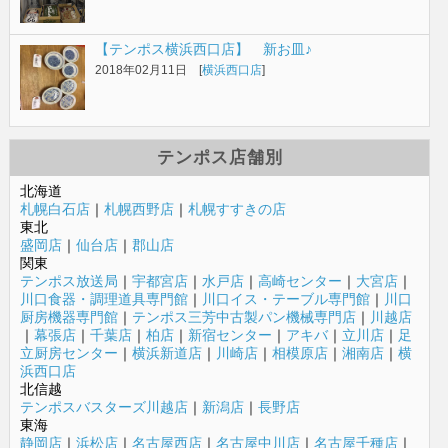
【テンポス横浜西口店】 新お皿♪
2018年02月11日 [
横浜西口店
]
テンポス店舗別
北海道
札幌白石店
｜
札幌西野店
｜
札幌すすきの店
東北
盛岡店
｜
仙台店
｜
郡山店
関東
テンポス放送局
｜
宇都宮店
｜
水戸店
｜
高崎センター
｜
大宮店
｜
川口食器・調理道具専門館
｜
川口イス・テーブル専門館
｜
川口
厨房機器専門館
｜
テンポス三芳中古製パン機械専門店
｜
川越店
｜
幕張店
｜
千葉店
｜
柏店
｜
新宿センター
｜
アキバ
｜
立川店
｜
足
立厨房センター
｜
横浜新道店
｜
川崎店
｜
相模原店
｜
湘南店
｜
横
浜西口店
北信越
テンポスバスターズ川越店
｜
新潟店
｜
長野店
東海
静岡店
｜
浜松店
｜
名古屋西店
｜
名古屋中川店
｜
名古屋千種店
｜