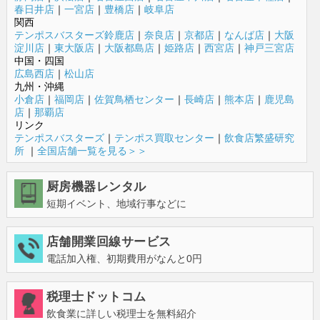
春日井店
｜
一宮店
｜
豊橋店
｜
岐阜店
関西
テンポスバスターズ鈴鹿店
｜
奈良店
｜
京都店
｜
なんば店
｜
大阪
淀川店
｜
東大阪店
｜
大阪都島店
｜
姫路店
｜
西宮店
｜
神戸三宮店
中国・四国
広島西店
｜
松山店
九州・沖縄
小倉店
｜
福岡店
｜
佐賀鳥栖センター
｜
長崎店
｜
熊本店
｜
鹿児島
店
｜
那覇店
リンク
テンポスバスターズ
｜
テンポス買取センター
｜
飲食店繁盛研究
所
｜
全国店舗一覧を見る＞＞
厨房機器レンタル
短期イベント、地域行事などに
店舗開業回線サービス
電話加入権、初期費用がなんと0円
税理士ドットコム
飲食業に詳しい税理士を無料紹介