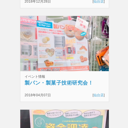
な！！！！
2018年12月28日
[
仙台店
]
イベント情報
製パン・製菓子技術研究会！
2018年04月07日
[
仙台店
]