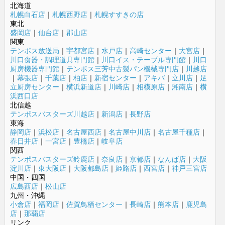
北海道
札幌白石店
｜
札幌西野店
｜
札幌すすきの店
東北
盛岡店
｜
仙台店
｜
郡山店
関東
テンポス放送局
｜
宇都宮店
｜
水戸店
｜
高崎センター
｜
大宮店
｜
川口食器・調理道具専門館
｜
川口イス・テーブル専門館
｜
川口
厨房機器専門館
｜
テンポス三芳中古製パン機械専門店
｜
川越店
｜
幕張店
｜
千葉店
｜
柏店
｜
新宿センター
｜
アキバ
｜
立川店
｜
足
立厨房センター
｜
横浜新道店
｜
川崎店
｜
相模原店
｜
湘南店
｜
横
浜西口店
北信越
テンポスバスターズ川越店
｜
新潟店
｜
長野店
東海
静岡店
｜
浜松店
｜
名古屋西店
｜
名古屋中川店
｜
名古屋千種店
｜
春日井店
｜
一宮店
｜
豊橋店
｜
岐阜店
関西
テンポスバスターズ鈴鹿店
｜
奈良店
｜
京都店
｜
なんば店
｜
大阪
淀川店
｜
東大阪店
｜
大阪都島店
｜
姫路店
｜
西宮店
｜
神戸三宮店
中国・四国
広島西店
｜
松山店
九州・沖縄
小倉店
｜
福岡店
｜
佐賀鳥栖センター
｜
長崎店
｜
熊本店
｜
鹿児島
店
｜
那覇店
リンク