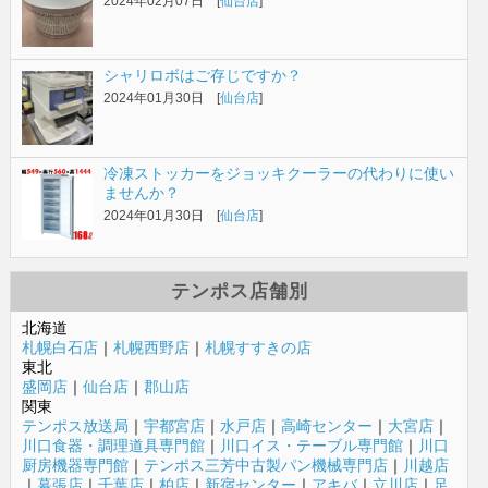
2024年02月07日 [
仙台店
]
シャリロボはご存じですか？
2024年01月30日 [
仙台店
]
冷凍ストッカーをジョッキクーラーの代わりに使い
ませんか？
2024年01月30日 [
仙台店
]
テンポス店舗別
北海道
札幌白石店
｜
札幌西野店
｜
札幌すすきの店
東北
盛岡店
｜
仙台店
｜
郡山店
関東
テンポス放送局
｜
宇都宮店
｜
水戸店
｜
高崎センター
｜
大宮店
｜
川口食器・調理道具専門館
｜
川口イス・テーブル専門館
｜
川口
厨房機器専門館
｜
テンポス三芳中古製パン機械専門店
｜
川越店
｜
幕張店
｜
千葉店
｜
柏店
｜
新宿センター
｜
アキバ
｜
立川店
｜
足