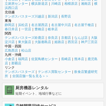
立厨房センター
｜
横浜新道店
｜
川崎店
｜
相模原店
｜
湘南店
｜
横
浜西口店
北信越
テンポスバスターズ川越店
｜
新潟店
｜
長野店
東海
静岡店
｜
浜松店
｜
名古屋西店
｜
名古屋中川店
｜
名古屋千種店
｜
春日井店
｜
一宮店
｜
豊橋店
｜
岐阜店
関西
テンポスバスターズ鈴鹿店
｜
奈良店
｜
京都店
｜
なんば店
｜
大阪
淀川店
｜
東大阪店
｜
大阪都島店
｜
姫路店
｜
西宮店
｜
神戸三宮店
中国・四国
広島西店
｜
松山店
九州・沖縄
小倉店
｜
福岡店
｜
佐賀鳥栖センター
｜
長崎店
｜
熊本店
｜
鹿児島
店
｜
那覇店
リンク
テンポスバスターズ
｜
テンポス買取センター
｜
飲食店繁盛研究
所
｜
全国店舗一覧を見る＞＞
厨房機器レンタル
短期イベント、地域行事などに