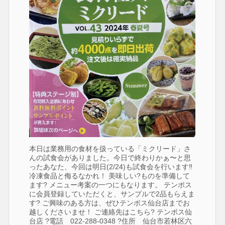
本日は業務用の食材を扱っている「ミクリード」さ
んの試食会がありました。今日で終わりかぁ〜と思
ったあなた、今回は明日(2/24)も試食会を行います‼️
冷凍食品と侮るなかれ！ 美味しい?ものを準備して
ます? メニュー考案の一つにもなります。 テンポス
に会員登録していただくと、サンプルで2品もらえま
す? ご興味のある方は、ぜひテンポス仙台店までお
越しくださいませ！ ご連絡先はこちら? テンポス仙
台店 ?電話 022-288-0348 ?住所 仙台市若林区六