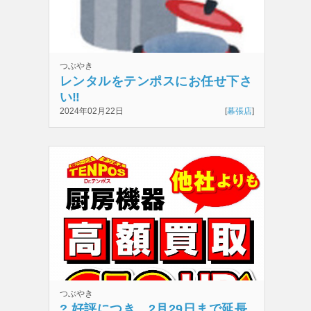
つぶやき
レンタルをテンポスにお任せ下さ
い‼️
2024年02月22日
[
幕張店
]
つぶやき
? 好評につき、2月29日まで延長