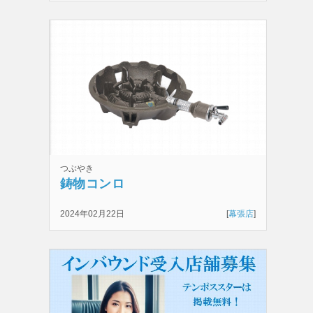
つぶやき
鋳物コンロ
2024年02月22日
[
幕張店
]