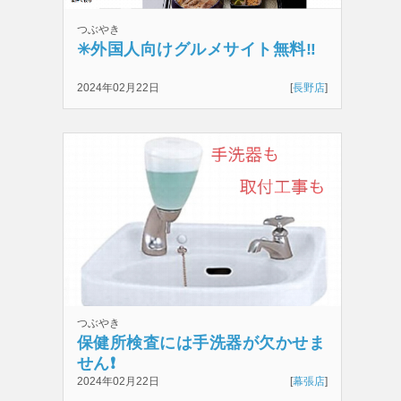
つぶやき
✳️外国人向けグルメサイト無料‼️
2024年02月22日
[
長野店
]
つぶやき
保健所検査には手洗器が欠かせま
せん❗️
2024年02月22日
[
幕張店
]