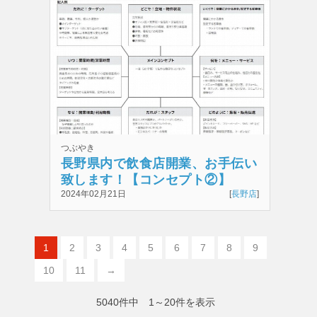
つぶやき
長野県内で飲食店開業、お手伝い
致します！【コンセプト②】
2024年02月21日
[
長野店
]
1
2
3
4
5
6
7
8
9
10
11
→
5040件中 1～20件を表示