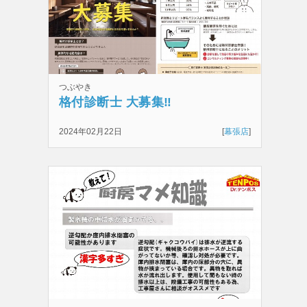
つぶやき
格付診断士 大募集‼️
2024年02月22日
[
幕張店
]