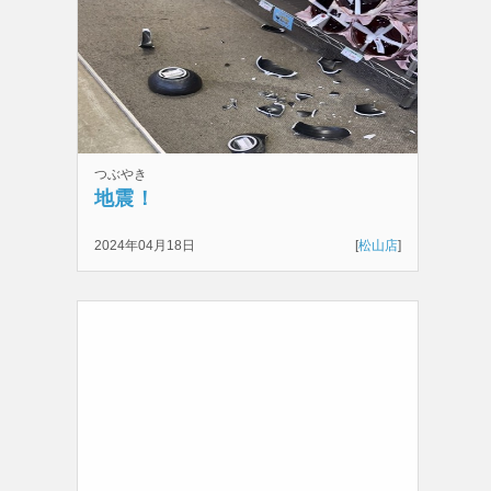
つぶやき
地震！
2024年04月18日
[
松山店
]