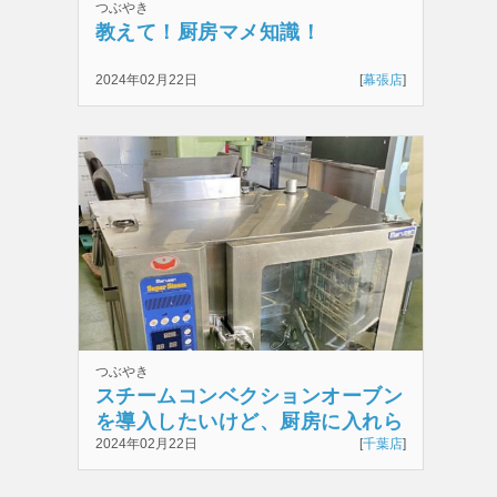
つぶやき
教えて！厨房マメ知識！
2024年02月22日
[
幕張店
]
つぶやき
スチームコンベクションオーブン
を導入したいけど、厨房に入れら
れるのかな
2024年02月22日
[
千葉店
]