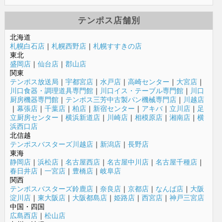
テンポス店舗別
北海道
札幌白石店
｜
札幌西野店
｜
札幌すすきの店
東北
盛岡店
｜
仙台店
｜
郡山店
関東
テンポス放送局
｜
宇都宮店
｜
水戸店
｜
高崎センター
｜
大宮店
｜
川口食器・調理道具専門館
｜
川口イス・テーブル専門館
｜
川口
厨房機器専門館
｜
テンポス三芳中古製パン機械専門店
｜
川越店
｜
幕張店
｜
千葉店
｜
柏店
｜
新宿センター
｜
アキバ
｜
立川店
｜
足
立厨房センター
｜
横浜新道店
｜
川崎店
｜
相模原店
｜
湘南店
｜
横
浜西口店
北信越
テンポスバスターズ川越店
｜
新潟店
｜
長野店
東海
静岡店
｜
浜松店
｜
名古屋西店
｜
名古屋中川店
｜
名古屋千種店
｜
春日井店
｜
一宮店
｜
豊橋店
｜
岐阜店
関西
テンポスバスターズ鈴鹿店
｜
奈良店
｜
京都店
｜
なんば店
｜
大阪
淀川店
｜
東大阪店
｜
大阪都島店
｜
姫路店
｜
西宮店
｜
神戸三宮店
中国・四国
広島西店
｜
松山店