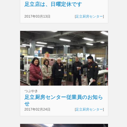
足立店は、日曜定休です
2017年03月13日
[
足立厨房センター
]
つぶやき
足立厨房センター従業員のお知ら
せ
2017年02月24日
[
足立厨房センター
]