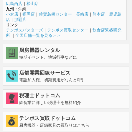
広島西店
｜
松山店
九州・沖縄
小倉店
｜
福岡店
｜
佐賀鳥栖センター
｜
長崎店
｜
熊本店
｜
鹿児島
店
｜
那覇店
リンク
テンポスバスターズ
｜
テンポス買取センター
｜
飲食店繁盛研究
所
｜
全国店舗一覧を見る＞＞
厨房機器レンタル
短期イベント、地域行事などに
店舗開業回線サービス
電話加入権、初期費用がなんと0円
税理士ドットコム
飲食業に詳しい税理士を無料紹介
テンポス買取ドットコム
厨房機器・店舗家具の買取りはこちら