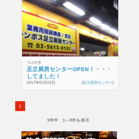
つぶやき
足立厨房センターOPEN！・・・
してました！
2017年02月22日
[
足立厨房センター
]
1
9件中 1～9件を表示