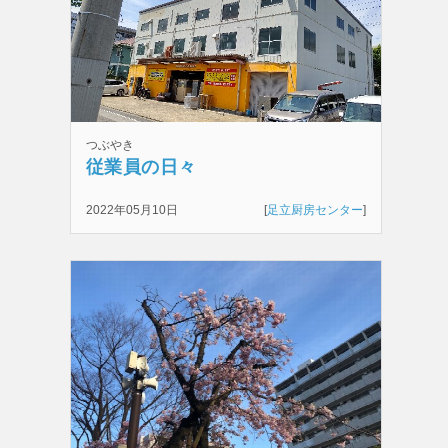
つぶやき
従業員の日々
2022年05月10日
[
足立厨房センター
]