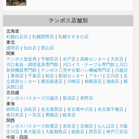
テンポス店舗別
北海道
札幌白石店
｜
札幌西野店
｜
札幌すすきの店
東北
盛岡店
｜
仙台店
｜
郡山店
関東
テンポス放送局
｜
宇都宮店
｜
水戸店
｜
高崎センター
｜
大宮店
｜
川口食器・調理道具専門館
｜
川口イス・テーブル専門館
｜
川口
厨房機器専門館
｜
テンポス三芳中古製パン機械専門店
｜
川越店
｜
幕張店
｜
千葉店
｜
柏店
｜
新宿センター
｜
アキバ
｜
立川店
｜
足
立厨房センター
｜
横浜新道店
｜
川崎店
｜
相模原店
｜
湘南店
｜
横
浜西口店
北信越
テンポスバスターズ川越店
｜
新潟店
｜
長野店
東海
静岡店
｜
浜松店
｜
名古屋西店
｜
名古屋中川店
｜
名古屋千種店
｜
春日井店
｜
一宮店
｜
豊橋店
｜
岐阜店
関西
テンポスバスターズ鈴鹿店
｜
奈良店
｜
京都店
｜
なんば店
｜
大阪
淀川店
｜
東大阪店
｜
大阪都島店
｜
姫路店
｜
西宮店
｜
神戸三宮店
中国・四国