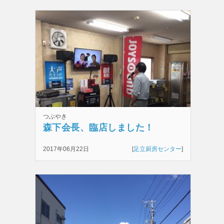
つぶやき
森下会長、臨店しました！
2017年06月22日
[
足立厨房センター
]