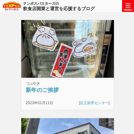
テンポスバスターズの
飲食店開業と運営を応援するブログ
つぶやき
新年のご挨拶
2023年01月11日
[
足立厨房センター
]