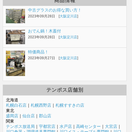
商品情報
中古グラスのお得な買い方！
2023年09月28日 [
大阪淀川店
]
おでん鍋！木蓋付
2023年09月28日 [
大阪淀川店
]
特価商品！
2023年09月27日 [
大阪淀川店
]
テンポス店舗別
北海道
札幌白石店
｜
札幌西野店
｜
札幌すすきの店
東北
盛岡店
｜
仙台店
｜
郡山店
関東
テンポス放送局
｜
宇都宮店
｜
水戸店
｜
高崎センター
｜
大宮店
｜
川口食器・調理道具専門館
｜
川口イス・テーブル専門館
｜
川口