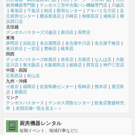
厨房機器専門館
｜
テンポス三芳中古製パン機械専門店
｜
川越店
｜
幕張店
｜
千葉店
｜
柏店
｜
新宿センター
｜
アキバ
｜
立川店
｜
足
立厨房センター
｜
横浜新道店
｜
川崎店
｜
相模原店
｜
湘南店
｜
横
浜西口店
北信越
テンポスバスターズ川越店
｜
新潟店
｜
長野店
東海
静岡店
｜
浜松店
｜
名古屋西店
｜
名古屋中川店
｜
名古屋千種店
｜
春日井店
｜
一宮店
｜
豊橋店
｜
岐阜店
関西
テンポスバスターズ鈴鹿店
｜
奈良店
｜
京都店
｜
なんば店
｜
大阪
淀川店
｜
東大阪店
｜
大阪都島店
｜
姫路店
｜
西宮店
｜
神戸三宮店
中国・四国
広島西店
｜
松山店
九州・沖縄
小倉店
｜
福岡店
｜
佐賀鳥栖センター
｜
長崎店
｜
熊本店
｜
鹿児島
店
｜
那覇店
リンク
テンポスバスターズ
｜
テンポス買取センター
｜
飲食店繁盛研究
所
｜
全国店舗一覧を見る＞＞
厨房機器レンタル
短期イベント、地域行事などに