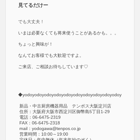
見てるだけー
でも大丈夫！
いまは必要なくても将来使うことがあるかも。。。
ちょっと興味が！
なんてお客様でも大歓迎ですよ。
ご来店、ご相談お待ちしています♡
◆yodoyodoyodoyodoyodoyodoyodoyodoyodoyodoyosoyo
新品・中古厨房機器用品 テンポス大阪淀川店
住所：大阪府大阪市西淀川区御幣島5丁目1-29
電話：06-6475-2319
FAX：06-6475-2318
mail：yodogawa@tenpos.co.jp
営業時間：10:00～19:00
定休日：年中無休（年末年始のぞく）