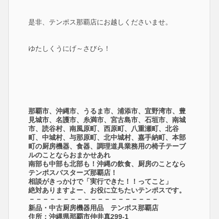
是非、テンポス那覇店にお越しくださいませ。
ゆたしくうにげ～さびら！
那覇市、沖縄市、うるま市、浦添市、宜野湾市、豊
見城市、名護市、糸満市、宮古島市、石垣市、南城
市、読谷村、南風原町、西原町、八重瀬町、北谷
町、中城村、与那原町、北中城村、嘉手納町、本部
町の厨房機器、食器、調理道具業務用の椅子テーブ
ルのことならおまかせあれ
南部も中部も北部も！沖縄の飲食、厨房のことなら
テンポスバスターズ那覇店！
相談がきっかけで「実行できた！！ってこと」
絶対ありますよー、お役に立ちたいテンポスです。
－－－－－－－－－－－－－－－－－－－
新品・中古厨房機器用品 テンポス那覇店
住所：沖縄県那覇市仲井真299-1