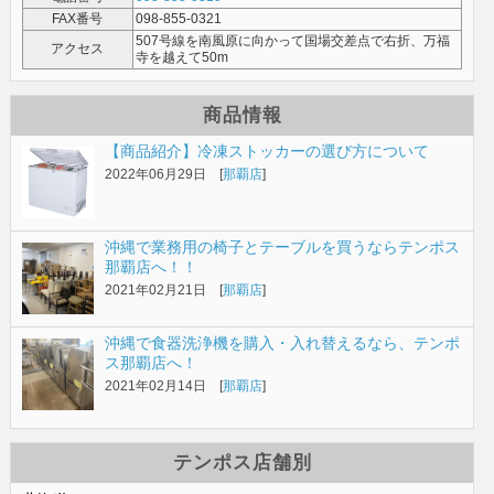
FAX番号
098-855-0321
507号線を南風原に向かって国場交差点で右折、万福
アクセス
寺を越えて50m
商品情報
【商品紹介】冷凍ストッカーの選び方について
2022年06月29日 [
那覇店
]
沖縄で業務用の椅子とテーブルを買うならテンポス
那覇店へ！！
2021年02月21日 [
那覇店
]
沖縄で食器洗浄機を購入・入れ替えるなら、テンポ
ス那覇店へ！
2021年02月14日 [
那覇店
]
テンポス店舗別