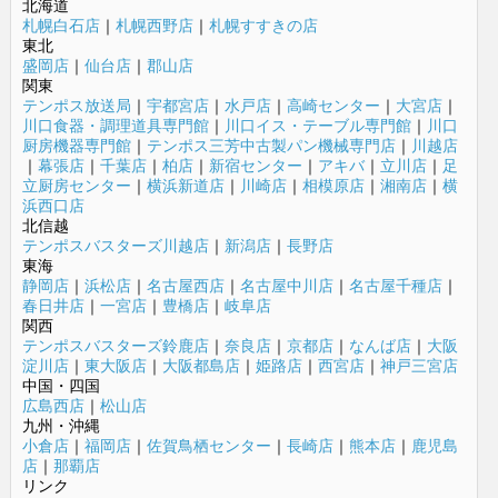
北海道
札幌白石店
｜
札幌西野店
｜
札幌すすきの店
東北
盛岡店
｜
仙台店
｜
郡山店
関東
テンポス放送局
｜
宇都宮店
｜
水戸店
｜
高崎センター
｜
大宮店
｜
川口食器・調理道具専門館
｜
川口イス・テーブル専門館
｜
川口
厨房機器専門館
｜
テンポス三芳中古製パン機械専門店
｜
川越店
｜
幕張店
｜
千葉店
｜
柏店
｜
新宿センター
｜
アキバ
｜
立川店
｜
足
立厨房センター
｜
横浜新道店
｜
川崎店
｜
相模原店
｜
湘南店
｜
横
浜西口店
北信越
テンポスバスターズ川越店
｜
新潟店
｜
長野店
東海
静岡店
｜
浜松店
｜
名古屋西店
｜
名古屋中川店
｜
名古屋千種店
｜
春日井店
｜
一宮店
｜
豊橋店
｜
岐阜店
関西
テンポスバスターズ鈴鹿店
｜
奈良店
｜
京都店
｜
なんば店
｜
大阪
淀川店
｜
東大阪店
｜
大阪都島店
｜
姫路店
｜
西宮店
｜
神戸三宮店
中国・四国
広島西店
｜
松山店
九州・沖縄
小倉店
｜
福岡店
｜
佐賀鳥栖センター
｜
長崎店
｜
熊本店
｜
鹿児島
店
｜
那覇店
リンク