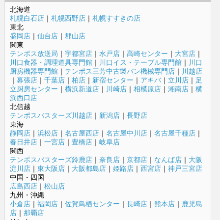
北海道
札幌白石店
｜
札幌西野店
｜
札幌すすきの店
東北
盛岡店
｜
仙台店
｜
郡山店
関東
テンポス放送局
｜
宇都宮店
｜
水戸店
｜
高崎センター
｜
大宮店
｜
川口食器・調理道具専門館
｜
川口イス・テーブル専門館
｜
川口
厨房機器専門館
｜
テンポス三芳中古製パン機械専門店
｜
川越店
｜
幕張店
｜
千葉店
｜
柏店
｜
新宿センター
｜
アキバ
｜
立川店
｜
足
立厨房センター
｜
横浜新道店
｜
川崎店
｜
相模原店
｜
湘南店
｜
横
浜西口店
北信越
テンポスバスターズ川越店
｜
新潟店
｜
長野店
東海
静岡店
｜
浜松店
｜
名古屋西店
｜
名古屋中川店
｜
名古屋千種店
｜
春日井店
｜
一宮店
｜
豊橋店
｜
岐阜店
関西
テンポスバスターズ鈴鹿店
｜
奈良店
｜
京都店
｜
なんば店
｜
大阪
淀川店
｜
東大阪店
｜
大阪都島店
｜
姫路店
｜
西宮店
｜
神戸三宮店
中国・四国
広島西店
｜
松山店
九州・沖縄
小倉店
｜
福岡店
｜
佐賀鳥栖センター
｜
長崎店
｜
熊本店
｜
鹿児島
店
｜
那覇店