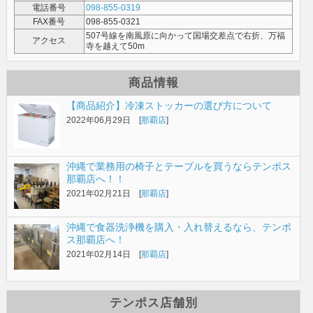
電話番号
098-855-0319
FAX番号
098-855-0321
507号線を南風原に向かって国場交差点で右折、万福
アクセス
寺を越えて50m
商品情報
【商品紹介】冷凍ストッカーの選び方について
2022年06月29日 [
那覇店
]
沖縄で業務用の椅子とテーブルを買うならテンポス
那覇店へ！！
2021年02月21日 [
那覇店
]
沖縄で食器洗浄機を購入・入れ替えるなら、テンポ
ス那覇店へ！
2021年02月14日 [
那覇店
]
テンポス店舗別