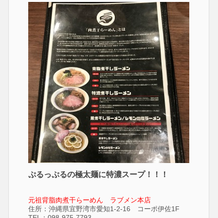
ぷるっぷるの極太麺に特濃スープ！！！
元祖背脂肉煮干らーめん ラブメン本店
住所：沖縄県宜野湾市愛知1-2-16 コーポ伊佐1F
TEL：
098-975-7793