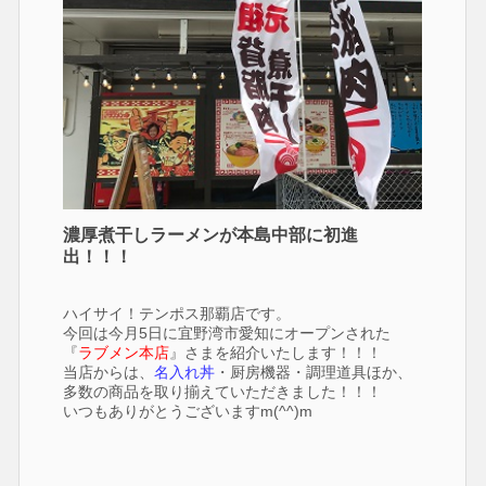
濃厚煮干しラーメンが本島中部に初進
出！！！
ハイサイ！テンポス那覇店です。
今回は今月5日に宜野湾市愛知にオープンされた
『
ラブメン本店
』さまを紹介いたします！！！
当店からは、
名入れ丼
・厨房機器・調理道具ほか、
多数の商品を取り揃えていただきました！！！
いつもありがとうございますm(^^)m