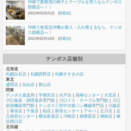
沖縄で業務用の椅子とテーブルを買うならテンポス
那覇店へ！！
2021年02月21日 [
那覇店
]
沖縄で食器洗浄機を購入・入れ替えるなら、テンポ
ス那覇店へ！
2021年02月14日 [
那覇店
]
テンポス店舗別
北海道
札幌白石店
｜
札幌西野店
｜
札幌すすきの店
東北
盛岡店
｜
仙台店
｜
郡山店
関東
テンポス放送局
｜
宇都宮店
｜
水戸店
｜
高崎センター
｜
大宮店
｜
川口食器・調理道具専門館
｜
川口イス・テーブル専門館
｜
川口
厨房機器専門館
｜
テンポス三芳中古製パン機械専門店
｜
川越店
｜
幕張店
｜
千葉店
｜
柏店
｜
新宿センター
｜
アキバ
｜
立川店
｜
足
立厨房センター
｜
横浜新道店
｜
川崎店
｜
相模原店
｜
湘南店
｜
横
浜西口店
北信越