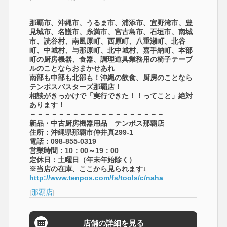
那覇市、沖縄市、うるま市、浦添市、宜野湾市、豊
見城市、名護市、糸満市、宮古島市、石垣市、南城
市、読谷村、南風原町、西原町、八重瀬町、北谷
町、中城村、与那原町、北中城村、嘉手納町、本部
町の厨房機器、食器、調理道具業務用の椅子テーブ
ルのことならおまかせあれ
南部も中部も北部も！沖縄の飲食、厨房のことなら
テンポスバスターズ那覇店！
相談がきっかけで「実行できた！！ってこと」絶対
あります！
－－－－－－－－－－－－－－－－－－－
新品・中古厨房機器用品 テンポス那覇店
住所：沖縄県那覇市仲井真299-1
電話：098-855-0319
営業時間：10：00～19：00
定休日：土曜日（年末年始除く）
※当店の在庫、ここから見られます↓
http://www.tenpos.com/fs/tools/c/naha
[
那覇店
]
店舗の詳細を見る