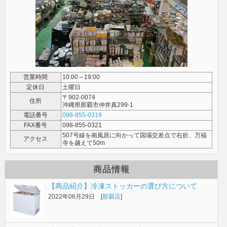
営業時間
10:00～19:00
定休日
土曜日
〒902-0074
住所
沖縄県那覇市仲井真299-1
電話番号
098-855-0319
FAX番号
098-855-0321
507号線を南風原に向かって国場交差点で右折、万福
アクセス
寺を越えて50m
商品情報
【商品紹介】冷凍ストッカーの選び方について
2022年06月29日 [
那覇店
]