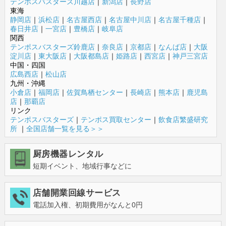
テンポスバスターズ川越店
｜
新潟店
｜
長野店
東海
静岡店
｜
浜松店
｜
名古屋西店
｜
名古屋中川店
｜
名古屋千種店
｜
春日井店
｜
一宮店
｜
豊橋店
｜
岐阜店
関西
テンポスバスターズ鈴鹿店
｜
奈良店
｜
京都店
｜
なんば店
｜
大阪
淀川店
｜
東大阪店
｜
大阪都島店
｜
姫路店
｜
西宮店
｜
神戸三宮店
中国・四国
広島西店
｜
松山店
九州・沖縄
小倉店
｜
福岡店
｜
佐賀鳥栖センター
｜
長崎店
｜
熊本店
｜
鹿児島
店
｜
那覇店
リンク
テンポスバスターズ
｜
テンポス買取センター
｜
飲食店繁盛研究
所
｜
全国店舗一覧を見る＞＞
厨房機器レンタル
短期イベント、地域行事などに
店舗開業回線サービス
電話加入権、初期費用がなんと0円