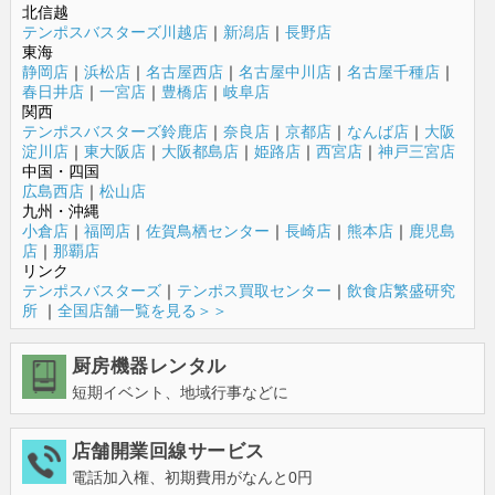
北信越
テンポスバスターズ川越店
｜
新潟店
｜
長野店
東海
静岡店
｜
浜松店
｜
名古屋西店
｜
名古屋中川店
｜
名古屋千種店
｜
春日井店
｜
一宮店
｜
豊橋店
｜
岐阜店
関西
テンポスバスターズ鈴鹿店
｜
奈良店
｜
京都店
｜
なんば店
｜
大阪
淀川店
｜
東大阪店
｜
大阪都島店
｜
姫路店
｜
西宮店
｜
神戸三宮店
中国・四国
広島西店
｜
松山店
九州・沖縄
小倉店
｜
福岡店
｜
佐賀鳥栖センター
｜
長崎店
｜
熊本店
｜
鹿児島
店
｜
那覇店
リンク
テンポスバスターズ
｜
テンポス買取センター
｜
飲食店繁盛研究
所
｜
全国店舗一覧を見る＞＞
厨房機器レンタル
短期イベント、地域行事などに
店舗開業回線サービス
電話加入権、初期費用がなんと0円