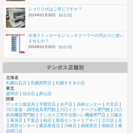
シャリロボはご存じですか？
2024年01月30日 [
仙台店
]
冷凍ストッカーをジョッキクーラーの代わりに使い
ませんか？
2024年01月30日 [
仙台店
]
テンポス店舗別
北海道
札幌白石店
｜
札幌西野店
｜
札幌すすきの店
東北
盛岡店
｜
仙台店
｜
郡山店
関東
テンポス放送局
｜
宇都宮店
｜
水戸店
｜
高崎センター
｜
大宮店
｜
川口食器・調理道具専門館
｜
川口イス・テーブル専門館
｜
川口
厨房機器専門館
｜
テンポス三芳中古製パン機械専門店
｜
川越店
｜
幕張店
｜
千葉店
｜
柏店
｜
新宿センター
｜
アキバ
｜
立川店
｜
足
立厨房センター
｜
横浜新道店
｜
川崎店
｜
相模原店
｜
湘南店
｜
横
浜西口店