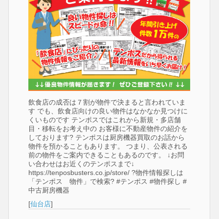
飲食店の成否は７割が物件で決まると言われていま
す でも、飲食店向けの良い物件はなかなか見つけに
くいものです テンポスではこれから新規・多店舗
目・移転をお考え中の お客様に不動産物件の紹介を
しております?️ テンポスは厨房機器買取のお話から
物件を預かることもあります。 つまり、公表される
前の物件をご案内できることもあるのです。 ↓お問
い合わせはお近くのテンポスまで↓
https://tenposbusters.co.jp/store/ ?物件情報探しは
「テンポス 物件」で検索? #テンポス #物件探し #
中古厨房機器
[
仙台店
]