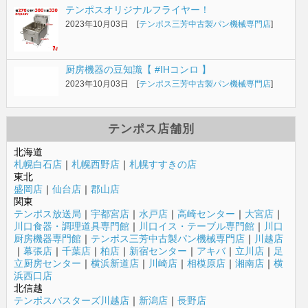
テンポスオリジナルフライヤー！
2023年10月03日 [
テンポス三芳中古製パン機械専門店
]
厨房機器の豆知識【 #IHコンロ 】
2023年10月03日 [
テンポス三芳中古製パン機械専門店
]
テンポス店舗別
北海道
札幌白石店
｜
札幌西野店
｜
札幌すすきの店
東北
盛岡店
｜
仙台店
｜
郡山店
関東
テンポス放送局
｜
宇都宮店
｜
水戸店
｜
高崎センター
｜
大宮店
｜
川口食器・調理道具専門館
｜
川口イス・テーブル専門館
｜
川口
厨房機器専門館
｜
テンポス三芳中古製パン機械専門店
｜
川越店
｜
幕張店
｜
千葉店
｜
柏店
｜
新宿センター
｜
アキバ
｜
立川店
｜
足
立厨房センター
｜
横浜新道店
｜
川崎店
｜
相模原店
｜
湘南店
｜
横
浜西口店
北信越
テンポスバスターズ川越店
｜
新潟店
｜
長野店