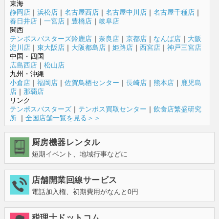
東海
静岡店
｜
浜松店
｜
名古屋西店
｜
名古屋中川店
｜
名古屋千種店
｜
春日井店
｜
一宮店
｜
豊橋店
｜
岐阜店
関西
テンポスバスターズ鈴鹿店
｜
奈良店
｜
京都店
｜
なんば店
｜
大阪
淀川店
｜
東大阪店
｜
大阪都島店
｜
姫路店
｜
西宮店
｜
神戸三宮店
中国・四国
広島西店
｜
松山店
九州・沖縄
小倉店
｜
福岡店
｜
佐賀鳥栖センター
｜
長崎店
｜
熊本店
｜
鹿児島
店
｜
那覇店
リンク
テンポスバスターズ
｜
テンポス買取センター
｜
飲食店繁盛研究
所
｜
全国店舗一覧を見る＞＞
厨房機器レンタル
短期イベント、地域行事などに
店舗開業回線サービス
電話加入権、初期費用がなんと0円
税理士ドットコム