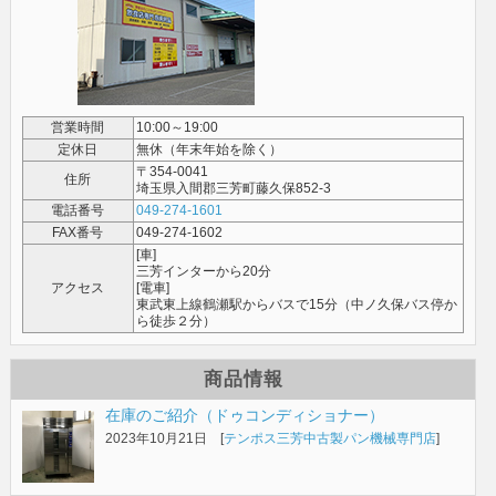
営業時間
10:00～19:00
定休日
無休（年末年始を除く）
〒354-0041
住所
埼玉県入間郡三芳町藤久保852-3
電話番号
049-274-1601
FAX番号
049-274-1602
[車]
三芳インターから20分
アクセス
[電車]
東武東上線鶴瀬駅からバスで15分（中ノ久保バス停か
ら徒歩２分）
商品情報
在庫のご紹介（ドゥコンディショナー）
2023年10月21日 [
テンポス三芳中古製パン機械専門店
]