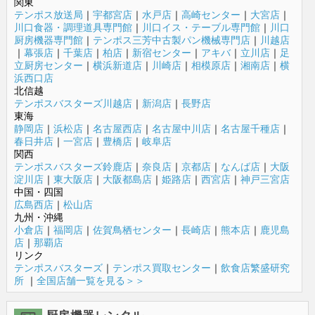
関東
テンポス放送局
｜
宇都宮店
｜
水戸店
｜
高崎センター
｜
大宮店
｜
川口食器・調理道具専門館
｜
川口イス・テーブル専門館
｜
川口
厨房機器専門館
｜
テンポス三芳中古製パン機械専門店
｜
川越店
｜
幕張店
｜
千葉店
｜
柏店
｜
新宿センター
｜
アキバ
｜
立川店
｜
足
立厨房センター
｜
横浜新道店
｜
川崎店
｜
相模原店
｜
湘南店
｜
横
浜西口店
北信越
テンポスバスターズ川越店
｜
新潟店
｜
長野店
東海
静岡店
｜
浜松店
｜
名古屋西店
｜
名古屋中川店
｜
名古屋千種店
｜
春日井店
｜
一宮店
｜
豊橋店
｜
岐阜店
関西
テンポスバスターズ鈴鹿店
｜
奈良店
｜
京都店
｜
なんば店
｜
大阪
淀川店
｜
東大阪店
｜
大阪都島店
｜
姫路店
｜
西宮店
｜
神戸三宮店
中国・四国
広島西店
｜
松山店
九州・沖縄
小倉店
｜
福岡店
｜
佐賀鳥栖センター
｜
長崎店
｜
熊本店
｜
鹿児島
店
｜
那覇店
リンク
テンポスバスターズ
｜
テンポス買取センター
｜
飲食店繁盛研究
所
｜
全国店舗一覧を見る＞＞