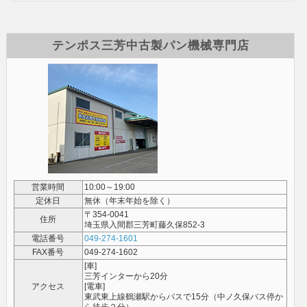
テンポス三芳中古製パン機械専門店
営業時間
10:00～19:00
定休日
無休（年末年始を除く）
〒354-0041
住所
埼玉県入間郡三芳町藤久保852-3
電話番号
049-274-1601
FAX番号
049-274-1602
[車]
三芳インターから20分
アクセス
[電車]
東武東上線鶴瀬駅からバスで15分（中ノ久保バス停か
ら徒歩２分）