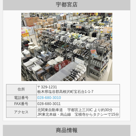
宇都宮店
〒329-1231
住所
栃木県塩谷郡高根沢町宝石台1-1-7
電話番号
028-680-3010
FAX番号
028-680-3011
北関東自動車道 宇都宮上三川IC より約30分
アクセス
JR東北本線・烏山線 宝積寺からタクシーで15分
商品情報