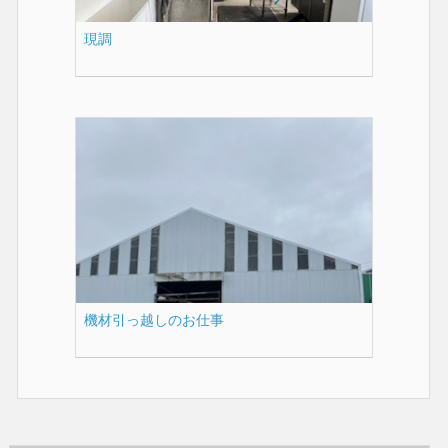
現調
機材引っ越しのお仕事