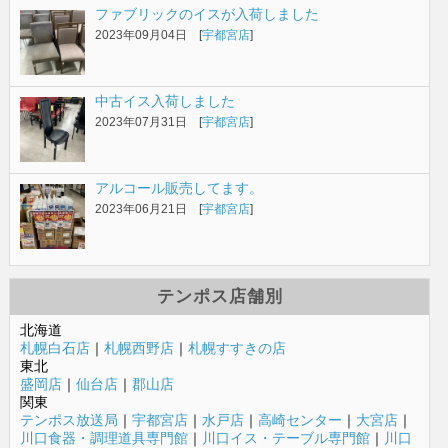
ファブリックのイスが入荷しました
2023年09月04日 [
宇都宮店
]
中古イス入荷しました
2023年07月31日 [
宇都宮店
]
アルコール販売してます。
2023年06月21日 [
宇都宮店
]
テンポス店舗別
北海道
札幌白石店
｜
札幌西野店
｜
札幌すすきの店
東北
盛岡店
｜
仙台店
｜
郡山店
関東
テンポス放送局
｜
宇都宮店
｜
水戸店
｜
高崎センター
｜
大宮店
｜
川口食器・調理道具専門館
｜
川口イス・テーブル専門館
｜
川口