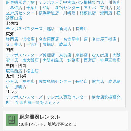
厨房機器専門館
｜
テンポス三芳中古製パン機械専門店
｜
川越店
｜
幕張店
｜
千葉店
｜
柏店
｜
新宿センター
｜
アキバ
｜
立川店
｜
足
立厨房センター
｜
横浜新道店
｜
川崎店
｜
相模原店
｜
湘南店
｜
横
浜西口店
北信越
テンポスバスターズ川越店
｜
新潟店
｜
長野店
東海
静岡店
｜
浜松店
｜
名古屋西店
｜
名古屋中川店
｜
名古屋千種店
｜
春日井店
｜
一宮店
｜
豊橋店
｜
岐阜店
関西
テンポスバスターズ鈴鹿店
｜
奈良店
｜
京都店
｜
なんば店
｜
大阪
淀川店
｜
東大阪店
｜
大阪都島店
｜
姫路店
｜
西宮店
｜
神戸三宮店
中国・四国
広島西店
｜
松山店
九州・沖縄
小倉店
｜
福岡店
｜
佐賀鳥栖センター
｜
長崎店
｜
熊本店
｜
鹿児島
店
｜
那覇店
リンク
テンポスバスターズ
｜
テンポス買取センター
｜
飲食店繁盛研究
所
｜
全国店舗一覧を見る＞＞
厨房機器レンタル
短期イベント、地域行事などに