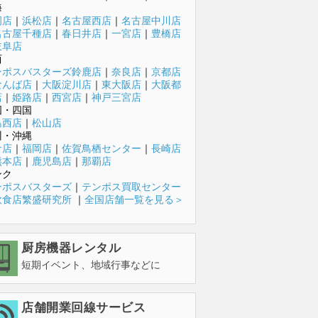
海
岡店
｜
浜松店
｜
名古屋西店
｜
名古屋中川店
名古屋千種店
｜
春日井店
｜
一宮店
｜
豊橋店
岐阜店
西
ンポスバスターズ鈴鹿店
｜
奈良店
｜
京都店
なんば店
｜
大阪淀川店
｜
東大阪店
｜
大阪都
店
｜
姫路店
｜
西宮店
｜
神戸三宮店
国・四国
島西店
｜
松山店
州・沖縄
倉店
｜
福岡店
｜
佐賀鳥栖センター
｜
長崎店
熊本店
｜
鹿児島店
｜
那覇店
ンク
ンポスバスターズ
｜
テンポス買取センター
飲食店繁盛研究所
｜
全国店舗一覧を見る＞
厨房機器レンタル
短期イベント、地域行事などに
店舗開業回線サービス