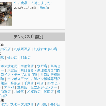
中古食器 入荷しました‼️
2023年01月25日 [
長崎店
]
テンポス店舗別
海道
幌白石店
｜
札幌西野店
｜
札幌すすきの店
北
岡店
｜
仙台店
｜
郡山店
東
ンポス放送局
｜
宇都宮店
｜
水戸店
｜
高崎セ
ター
｜
大宮店
｜
川口食器・調理道具専門館
川口イス・テーブル専門館
｜
川口厨房機器
門館
｜
テンポス三芳中古製パン機械専門店
川越店
｜
幕張店
｜
千葉店
｜
柏店
｜
新宿セン
ー
｜
アキバ
｜
立川店
｜
足立厨房センター
｜
浜新道店
｜
川崎店
｜
相模原店
｜
湘南店
｜
横
西口店
信越
ンポスバスターズ川越店
｜
新潟店
｜
長野店