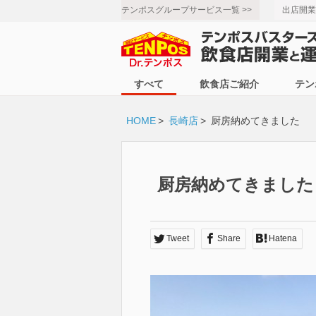
テンポスグループサービス一覧 >>
出店開業
すべて
飲食店ご紹介
テン
HOME
>
長崎店
>
厨房納めてきました
厨房納めてきました
Tweet
Share
Hatena