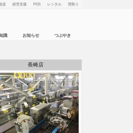
販促
経営支援
POS
レンタル
買取り
知識
お知らせ
つぶやき
長崎店