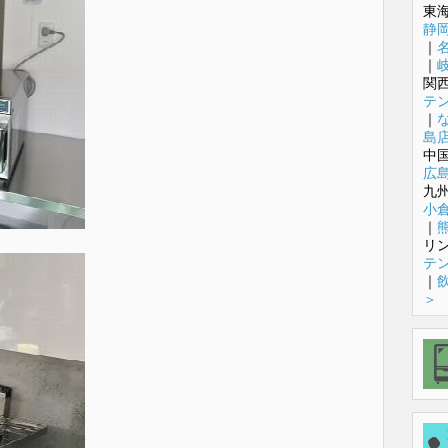
東
静
｜
｜
関
テ
｜
島
中
広
九
小
｜
リ
テ
｜
＞