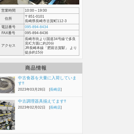
営業時間
10:00～19:00
〒851-0101
住所
長崎県長崎市古賀町112-3
電話番号
095-894-8434
FAX番号
095-894-8436
長崎市街より国道34号線で多良
見IC方面に約20分
アクセス
JR長崎本線「肥前古賀駅」 より
徒歩約15分
商品情報
中古食器を大量に入荷していま
す‼️
2023年03月28日 [
長崎店
]
中古調理器具揃えてます‼️
2023年02月02日 [
長崎店
]