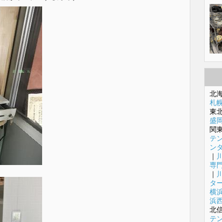
北
札
東
盛
関
テ
ン
｜
専
｜
タ
横
浜
北
テ