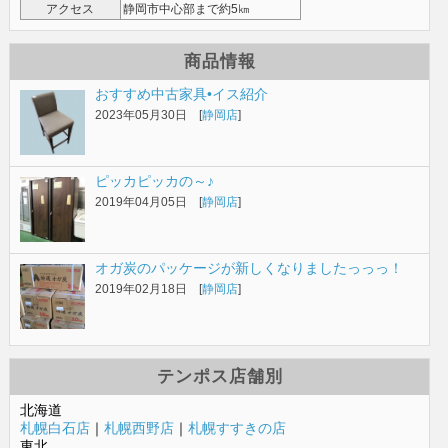
アクセス
静岡市中心部まで約5㎞
商品情報
おすすめ中古家具•イス紹介
2023年05月30日 [
静岡店
]
ピッカピッカの～♪
2019年04月05日 [
静岡店
]
オガ炭のパッケージが新しくなりましたっっっ！
2019年02月18日 [
静岡店
]
テンポス店舗別
北海道
札幌白石店
｜
札幌西野店
｜
札幌すすきの店
東北