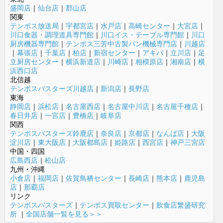
盛岡店
｜
仙台店
｜
郡山店
関東
テンポス放送局
｜
宇都宮店
｜
水戸店
｜
高崎センター
｜
大宮店
｜
川口食器・調理道具専門館
｜
川口イス・テーブル専門館
｜
川口
厨房機器専門館
｜
テンポス三芳中古製パン機械専門店
｜
川越店
｜
幕張店
｜
千葉店
｜
柏店
｜
新宿センター
｜
アキバ
｜
立川店
｜
足
立厨房センター
｜
横浜新道店
｜
川崎店
｜
相模原店
｜
湘南店
｜
横
浜西口店
北信越
テンポスバスターズ川越店
｜
新潟店
｜
長野店
東海
静岡店
｜
浜松店
｜
名古屋西店
｜
名古屋中川店
｜
名古屋千種店
｜
春日井店
｜
一宮店
｜
豊橋店
｜
岐阜店
関西
テンポスバスターズ鈴鹿店
｜
奈良店
｜
京都店
｜
なんば店
｜
大阪
淀川店
｜
東大阪店
｜
大阪都島店
｜
姫路店
｜
西宮店
｜
神戸三宮店
中国・四国
広島西店
｜
松山店
九州・沖縄
小倉店
｜
福岡店
｜
佐賀鳥栖センター
｜
長崎店
｜
熊本店
｜
鹿児島
店
｜
那覇店
リンク
テンポスバスターズ
｜
テンポス買取センター
｜
飲食店繁盛研究
所
｜
全国店舗一覧を見る＞＞