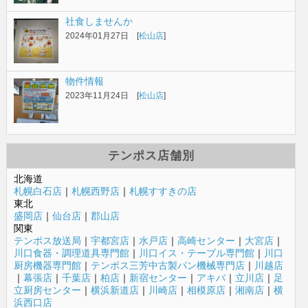
社食しませんか
2024年01月27日 [
松山店
]
物件情報
2023年11月24日 [
松山店
]
テンポス店舗別
北海道
札幌白石店
｜
札幌西野店
｜
札幌すすきの店
東北
盛岡店
｜
仙台店
｜
郡山店
関東
テンポス放送局
｜
宇都宮店
｜
水戸店
｜
高崎センター
｜
大宮店
｜
川口食器・調理道具専門館
｜
川口イス・テーブル専門館
｜
川口
厨房機器専門館
｜
テンポス三芳中古製パン機械専門店
｜
川越店
｜
幕張店
｜
千葉店
｜
柏店
｜
新宿センター
｜
アキバ
｜
立川店
｜
足
立厨房センター
｜
横浜新道店
｜
川崎店
｜
相模原店
｜
湘南店
｜
横
浜西口店