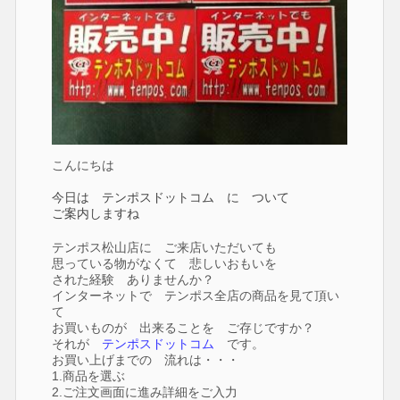
こんにちは
今日は テンポスドットコム に ついて
ご案内しますね
テンポス松山店に ご来店いただいても
思っている物がなくて 悲しいおもいを
された経験 ありませんか？
インターネットで テンポス全店の商品を見て頂い
て
お買いものが 出来ることを ご存じですか？
それが
テンポスドットコム
です。
お買い上げまでの 流れは・・・
1.商品を選ぶ
2.ご注文画面に進み詳細をご入力