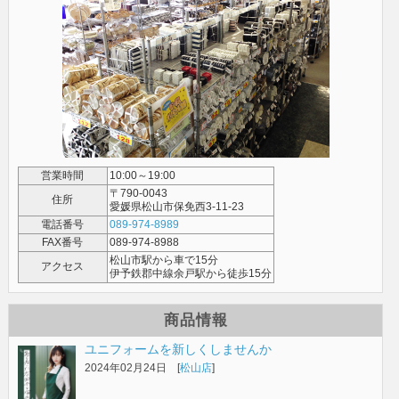
営業時間
10:00～19:00
〒790-0043
住所
愛媛県松山市保免西3-11-23
電話番号
089-974-8989
FAX番号
089-974-8988
松山市駅から車で15分
アクセス
伊予鉄郡中線余戸駅から徒歩15分
商品情報
ユニフォームを新しくしませんか
2024年02月24日 [
松山店
]