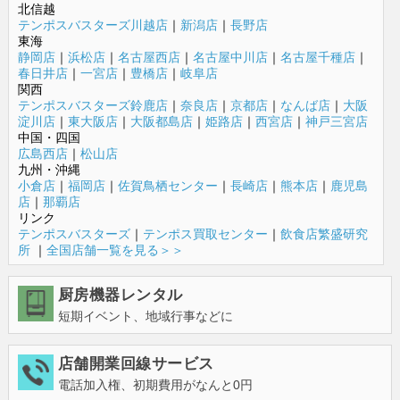
北信越
テンポスバスターズ川越店
｜
新潟店
｜
長野店
東海
静岡店
｜
浜松店
｜
名古屋西店
｜
名古屋中川店
｜
名古屋千種店
｜
春日井店
｜
一宮店
｜
豊橋店
｜
岐阜店
関西
テンポスバスターズ鈴鹿店
｜
奈良店
｜
京都店
｜
なんば店
｜
大阪
淀川店
｜
東大阪店
｜
大阪都島店
｜
姫路店
｜
西宮店
｜
神戸三宮店
中国・四国
広島西店
｜
松山店
九州・沖縄
小倉店
｜
福岡店
｜
佐賀鳥栖センター
｜
長崎店
｜
熊本店
｜
鹿児島
店
｜
那覇店
リンク
テンポスバスターズ
｜
テンポス買取センター
｜
飲食店繁盛研究
所
｜
全国店舗一覧を見る＞＞
厨房機器レンタル
短期イベント、地域行事などに
店舗開業回線サービス
電話加入権、初期費用がなんと0円