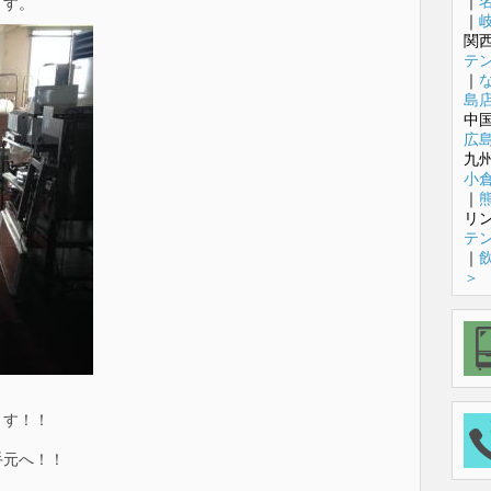
｜
ます。
｜
関
テ
｜
島
中
広
九
小
｜
リ
テ
｜
＞
います！！
手元へ！！