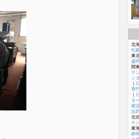
北
札
東
盛
関
テ
ン
｜
専
｜
タ
横
浜
北
テ
東
静