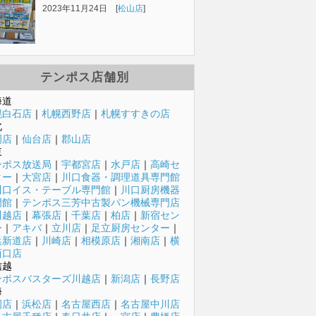
2023年11月24日 [
松山店
]
テンポス店舗別
海道
幌白石店
｜
札幌西野店
｜
札幌すすきの店
北
岡店
｜
仙台店
｜
郡山店
東
ンポス放送局
｜
宇都宮店
｜
水戸店
｜
高崎セ
ター
｜
大宮店
｜
川口食器・調理道具専門館
川口イス・テーブル専門館
｜
川口厨房機器
門館
｜
テンポス三芳中古製パン機械専門店
川越店
｜
幕張店
｜
千葉店
｜
柏店
｜
新宿セン
ー
｜
アキバ
｜
立川店
｜
足立厨房センター
｜
浜新道店
｜
川崎店
｜
相模原店
｜
湘南店
｜
横
西口店
信越
ンポスバスターズ川越店
｜
新潟店
｜
長野店
海
岡店
｜
浜松店
｜
名古屋西店
｜
名古屋中川店