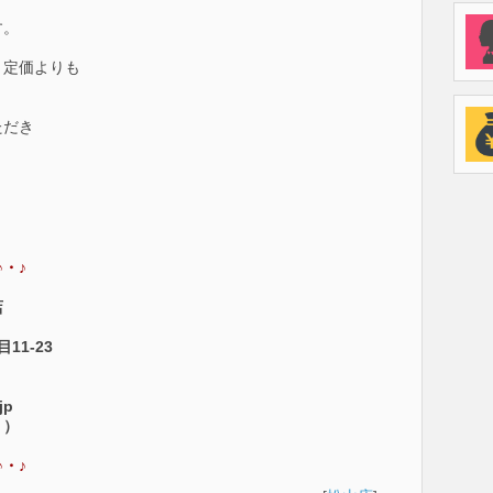
す。
 定価よりも
ただき
！
♪・
♪
店
1-23
jp
く）
♪・
♪