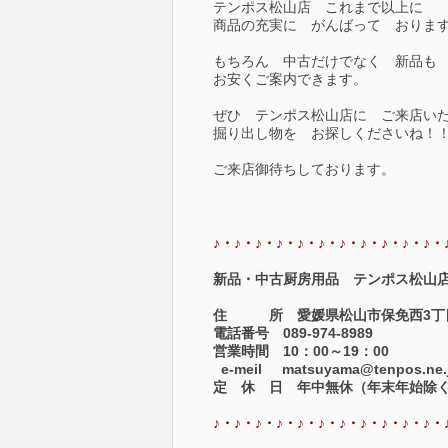
テンポス松山店 これまで以上に
商品の充実に がんばって おりま
もちろん 中古だけでなく 新品も
お安くご案内できます。
ぜひ テンポス松山店に ご来店い
掘り出し物を お探しくださいね！
ご来店御待ちしております。
♪・
♪・
♪・
♪・
♪・
♪・
♪・
♪・
♪・
♪・
♪・
新品・中古厨房用品 テンポス松山
住 所 愛媛県松山市保免西3丁目1
電話番号 089-974-8989
営業時間 10：00～19：00
e-meil matsuyama@tenpos.ne.
定 休 日 年中無休（年末年始除
♪・
♪・
♪・
♪・
♪・
♪・
♪・
♪・
♪・
♪・
♪・