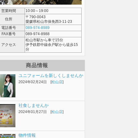
営業時間
10:00～19:00
〒790-0043
住所
愛媛県松山市保免西3-11-23
電話番号
089-974-8989
FAX番号
089-974-8988
松山市駅から車で15分
アクセス
伊予鉄郡中線余戸駅から徒歩15
分
商品情報
ユニフォームを新しくしませんか
2024年02月24日 [
松山店
]
社食しませんか
2024年01月27日 [
松山店
]
物件情報