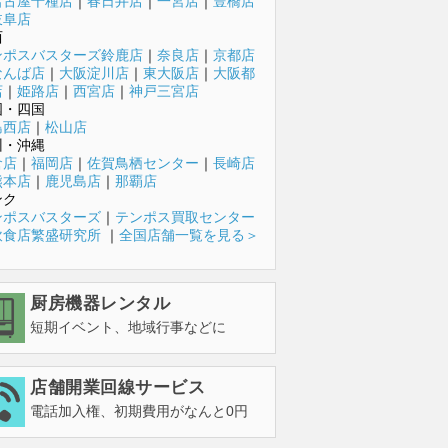
名古屋千種店
｜
春日井店
｜
一宮店
｜
豊橋店
岐阜店
西
ンポスバスターズ鈴鹿店
｜
奈良店
｜
京都店
なんば店
｜
大阪淀川店
｜
東大阪店
｜
大阪都
店
｜
姫路店
｜
西宮店
｜
神戸三宮店
国・四国
島西店
｜
松山店
州・沖縄
倉店
｜
福岡店
｜
佐賀鳥栖センター
｜
長崎店
熊本店
｜
鹿児島店
｜
那覇店
ンク
ンポスバスターズ
｜
テンポス買取センター
飲食店繁盛研究所
｜
全国店舗一覧を見る＞
厨房機器レンタル
短期イベント、地域行事などに
店舗開業回線サービス
電話加入権、初期費用がなんと0円