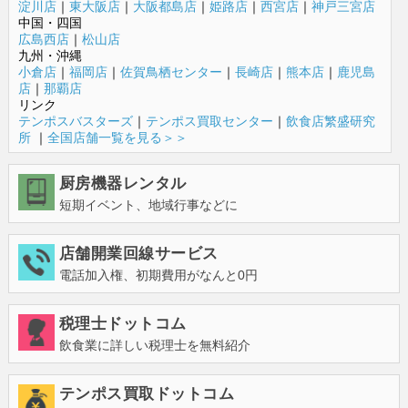
淀川店
｜
東大阪店
｜
大阪都島店
｜
姫路店
｜
西宮店
｜
神戸三宮店
中国・四国
広島西店
｜
松山店
九州・沖縄
小倉店
｜
福岡店
｜
佐賀鳥栖センター
｜
長崎店
｜
熊本店
｜
鹿児島
店
｜
那覇店
リンク
テンポスバスターズ
｜
テンポス買取センター
｜
飲食店繁盛研究
所
｜
全国店舗一覧を見る＞＞
厨房機器レンタル
短期イベント、地域行事などに
店舗開業回線サービス
電話加入権、初期費用がなんと0円
税理士ドットコム
飲食業に詳しい税理士を無料紹介
テンポス買取ドットコム