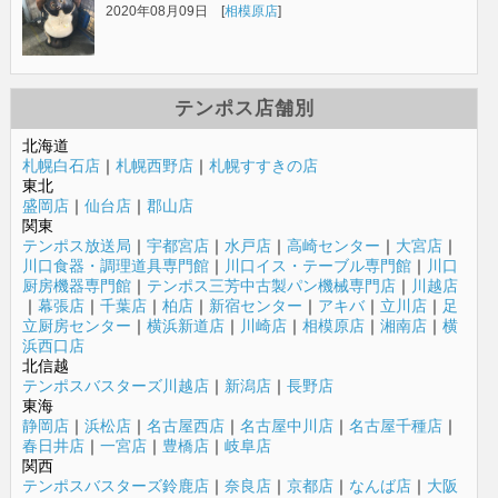
2020年08月09日 [
相模原店
]
テンポス店舗別
北海道
札幌白石店
｜
札幌西野店
｜
札幌すすきの店
東北
盛岡店
｜
仙台店
｜
郡山店
関東
テンポス放送局
｜
宇都宮店
｜
水戸店
｜
高崎センター
｜
大宮店
｜
川口食器・調理道具専門館
｜
川口イス・テーブル専門館
｜
川口
厨房機器専門館
｜
テンポス三芳中古製パン機械専門店
｜
川越店
｜
幕張店
｜
千葉店
｜
柏店
｜
新宿センター
｜
アキバ
｜
立川店
｜
足
立厨房センター
｜
横浜新道店
｜
川崎店
｜
相模原店
｜
湘南店
｜
横
浜西口店
北信越
テンポスバスターズ川越店
｜
新潟店
｜
長野店
東海
静岡店
｜
浜松店
｜
名古屋西店
｜
名古屋中川店
｜
名古屋千種店
｜
春日井店
｜
一宮店
｜
豊橋店
｜
岐阜店
関西
テンポスバスターズ鈴鹿店
｜
奈良店
｜
京都店
｜
なんば店
｜
大阪