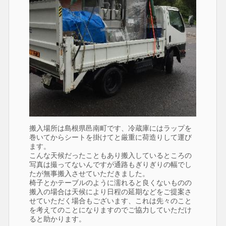
搬入場所は島根県邑南町です、冷蔵庫にはラップを
巻いてからシートを掛けてと厳重に荷造りして運び
ます。
こんな天候だったこともあり搬入しているところの
写真は撮ってないんですが通路もぎりぎりの幅でし
たが無事搬入させていただきました。
椅子とかテーブルのように濡れると良くないものの
搬入の場合は天候により日程の延期などをご提案さ
せていただく場合もございます、これは先々のこと
を考えてのことになりますのでご協力していただけ
ると助かります。