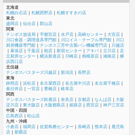
北海道
札幌白石店
｜
札幌西野店
｜
札幌すすきの店
東北
盛岡店
｜
仙台店
｜
郡山店
関東
テンポス放送局
｜
宇都宮店
｜
水戸店
｜
高崎センター
｜
大宮店
｜
川口食器・調理道具専門館
｜
川口イス・テーブル専門館
｜
川口
厨房機器専門館
｜
テンポス三芳中古製パン機械専門店
｜
川越店
｜
幕張店
｜
千葉店
｜
柏店
｜
新宿センター
｜
アキバ
｜
立川店
｜
足
立厨房センター
｜
横浜新道店
｜
川崎店
｜
相模原店
｜
湘南店
｜
横
浜西口店
北信越
テンポスバスターズ川越店
｜
新潟店
｜
長野店
東海
静岡店
｜
浜松店
｜
名古屋西店
｜
名古屋中川店
｜
名古屋千種店
｜
春日井店
｜
一宮店
｜
豊橋店
｜
岐阜店
関西
テンポスバスターズ鈴鹿店
｜
奈良店
｜
京都店
｜
なんば店
｜
大阪
淀川店
｜
東大阪店
｜
大阪都島店
｜
姫路店
｜
西宮店
｜
神戸三宮店
中国・四国
広島西店
｜
松山店
九州・沖縄
小倉店
｜
福岡店
｜
佐賀鳥栖センター
｜
長崎店
｜
熊本店
｜
鹿児島
店
｜
那覇店