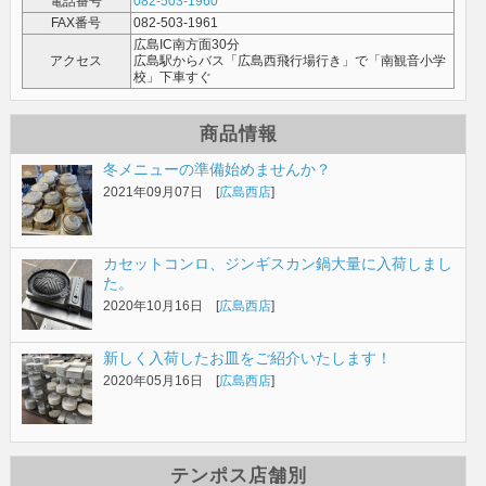
電話番号
082-503-1960
FAX番号
082-503-1961
広島IC南方面30分
アクセス
広島駅からバス「広島西飛行場行き」で「南観音小学
校」下車すぐ
商品情報
冬メニューの準備始めませんか？
2021年09月07日 [
広島西店
]
カセットコンロ、ジンギスカン鍋大量に入荷しまし
た。
2020年10月16日 [
広島西店
]
新しく入荷したお皿をご紹介いたします！
2020年05月16日 [
広島西店
]
テンポス店舗別