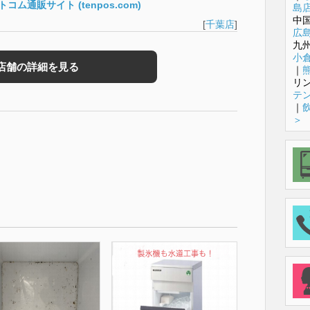
コム通販サイト (tenpos.com)
島
中
[
千葉店
]
広
九
小
店舗の詳細を見る
｜
リ
テ
｜
＞