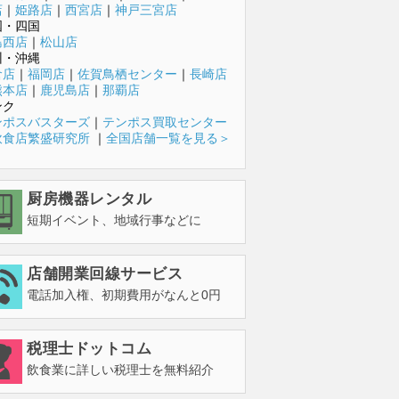
店
｜
姫路店
｜
西宮店
｜
神戸三宮店
国・四国
島西店
｜
松山店
州・沖縄
倉店
｜
福岡店
｜
佐賀鳥栖センター
｜
長崎店
熊本店
｜
鹿児島店
｜
那覇店
ンク
ンポスバスターズ
｜
テンポス買取センター
飲食店繁盛研究所
｜
全国店舗一覧を見る＞
厨房機器レンタル
短期イベント、地域行事などに
店舗開業回線サービス
電話加入権、初期費用がなんと0円
税理士ドットコム
飲食業に詳しい税理士を無料紹介