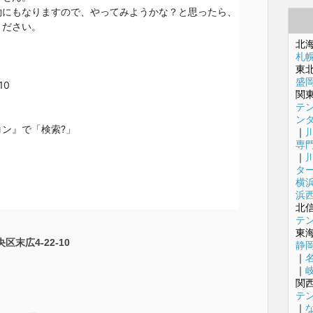
にもなりますので、やってみようかな？と思ったら、

ださい。

北
札
東
盛
0

関
テ
ン
ン』で「検索?」

｜
専
｜
タ
横
浜
北
テ
東
区末広4-22-10
静
｜
｜
関
テ
｜