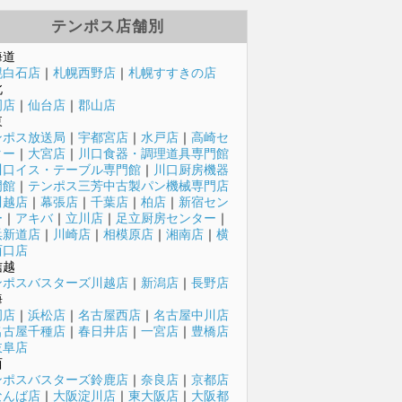
テンポス店舗別
海道
幌白石店
｜
札幌西野店
｜
札幌すすきの店
北
岡店
｜
仙台店
｜
郡山店
東
ンポス放送局
｜
宇都宮店
｜
水戸店
｜
高崎セ
ター
｜
大宮店
｜
川口食器・調理道具専門館
川口イス・テーブル専門館
｜
川口厨房機器
門館
｜
テンポス三芳中古製パン機械専門店
川越店
｜
幕張店
｜
千葉店
｜
柏店
｜
新宿セン
ー
｜
アキバ
｜
立川店
｜
足立厨房センター
｜
浜新道店
｜
川崎店
｜
相模原店
｜
湘南店
｜
横
西口店
信越
ンポスバスターズ川越店
｜
新潟店
｜
長野店
海
岡店
｜
浜松店
｜
名古屋西店
｜
名古屋中川店
名古屋千種店
｜
春日井店
｜
一宮店
｜
豊橋店
岐阜店
西
ンポスバスターズ鈴鹿店
｜
奈良店
｜
京都店
なんば店
｜
大阪淀川店
｜
東大阪店
｜
大阪都