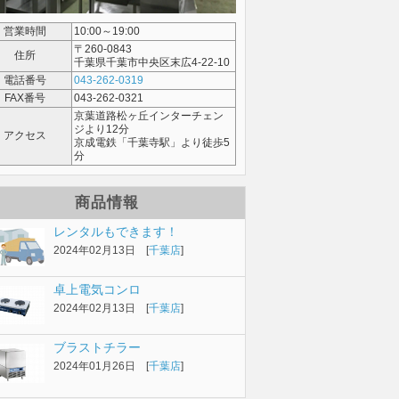
営業時間
10:00～19:00
〒260-0843
住所
千葉県千葉市中央区末広4-22-10
電話番号
043-262-0319
FAX番号
043-262-0321
京葉道路松ヶ丘インターチェン
ジより12分
アクセス
京成電鉄「千葉寺駅」より徒歩5
分
商品情報
レンタルもできます！
2024年02月13日 [
千葉店
]
卓上電気コンロ
2024年02月13日 [
千葉店
]
ブラストチラー
2024年01月26日 [
千葉店
]