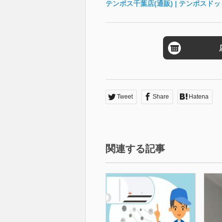
テンポス千葉店(通販) | テンポスドット
Tweet
Share
Hatena
関連する記事