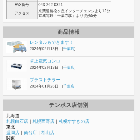
FAX番号
043-262-0321
京葉道路松ヶ丘インターチェンジより12分
アクセス
京成電鉄「千葉寺駅」より徒歩5分
商品情報
レンタルもできます！
2024年02月13日 [
千葉店
]
卓上電気コンロ
2024年02月13日 [
千葉店
]
ブラストチラー
2024年01月26日 [
千葉店
]
テンポス店舗別
北海道
札幌白石店
｜
札幌西野店
｜
札幌すすきの店
東北
盛岡店
｜
仙台店
｜
郡山店
関東