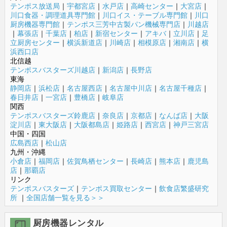
テンポス放送局
｜
宇都宮店
｜
水戸店
｜
高崎センター
｜
大宮店
｜
川口食器・調理道具専門館
｜
川口イス・テーブル専門館
｜
川口
厨房機器専門館
｜
テンポス三芳中古製パン機械専門店
｜
川越店
｜
幕張店
｜
千葉店
｜
柏店
｜
新宿センター
｜
アキバ
｜
立川店
｜
足
立厨房センター
｜
横浜新道店
｜
川崎店
｜
相模原店
｜
湘南店
｜
横
浜西口店
北信越
テンポスバスターズ川越店
｜
新潟店
｜
長野店
東海
静岡店
｜
浜松店
｜
名古屋西店
｜
名古屋中川店
｜
名古屋千種店
｜
春日井店
｜
一宮店
｜
豊橋店
｜
岐阜店
関西
テンポスバスターズ鈴鹿店
｜
奈良店
｜
京都店
｜
なんば店
｜
大阪
淀川店
｜
東大阪店
｜
大阪都島店
｜
姫路店
｜
西宮店
｜
神戸三宮店
中国・四国
広島西店
｜
松山店
九州・沖縄
小倉店
｜
福岡店
｜
佐賀鳥栖センター
｜
長崎店
｜
熊本店
｜
鹿児島
店
｜
那覇店
リンク
テンポスバスターズ
｜
テンポス買取センター
｜
飲食店繁盛研究
所
｜
全国店舗一覧を見る＞＞
厨房機器レンタル