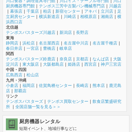
川口食器・調理道具専門館
｜
川口イス・テーブル専門館
｜
川口
厨房機器専門館
｜
テンポス三芳中古製パン機械専門店
｜
川越店
｜
幕張店
｜
千葉店
｜
柏店
｜
新宿センター
｜
アキバ
｜
立川店
｜
足
立厨房センター
｜
横浜新道店
｜
川崎店
｜
相模原店
｜
湘南店
｜
横
浜西口店
北信越
テンポスバスターズ川越店
｜
新潟店
｜
長野店
東海
静岡店
｜
浜松店
｜
名古屋西店
｜
名古屋中川店
｜
名古屋千種店
｜
春日井店
｜
一宮店
｜
豊橋店
｜
岐阜店
関西
テンポスバスターズ鈴鹿店
｜
奈良店
｜
京都店
｜
なんば店
｜
大阪
淀川店
｜
東大阪店
｜
大阪都島店
｜
姫路店
｜
西宮店
｜
神戸三宮店
中国・四国
広島西店
｜
松山店
九州・沖縄
小倉店
｜
福岡店
｜
佐賀鳥栖センター
｜
長崎店
｜
熊本店
｜
鹿児島
店
｜
那覇店
リンク
テンポスバスターズ
｜
テンポス買取センター
｜
飲食店繁盛研究
所
｜
全国店舗一覧を見る＞＞
厨房機器レンタル
短期イベント、地域行事などに