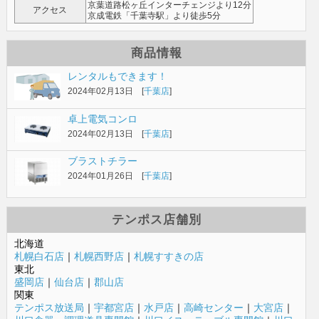
京葉道路松ヶ丘インターチェンジより12分
アクセス
京成電鉄「千葉寺駅」より徒歩5分
商品情報
レンタルもできます！
2024年02月13日 [
千葉店
]
卓上電気コンロ
2024年02月13日 [
千葉店
]
ブラストチラー
2024年01月26日 [
千葉店
]
テンポス店舗別
北海道
札幌白石店
｜
札幌西野店
｜
札幌すすきの店
東北
盛岡店
｜
仙台店
｜
郡山店
関東
テンポス放送局
｜
宇都宮店
｜
水戸店
｜
高崎センター
｜
大宮店
｜