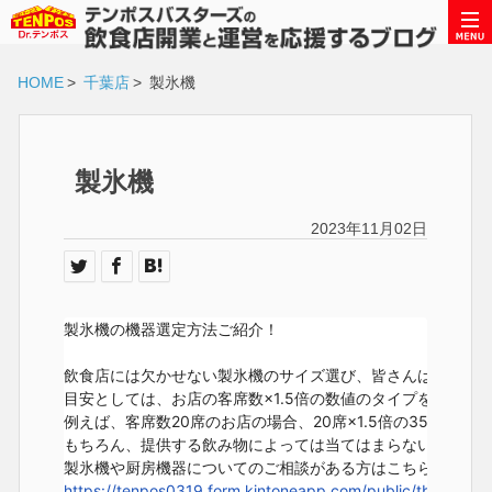
HOME
>
千葉店
>
製氷機
製氷機
2023年11月02日
製氷機の機器選定方法ご紹介！

飲食店には欠かせない製氷機のサイズ選び、皆さんはどのよう
目安としては、お店の客席数×1.5倍の数値のタイプを選ぶこと
例えば、客席数20席のお店の場合、20席×1.5倍の35kgタイ
もちろん、提供する飲み物によっては当てはまらないので迷っ
https://tenpos0319.form.kintoneapp.com/public/tb-contac