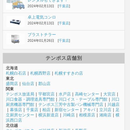
2024年02月13日 [
千葉店
]
卓上電気コンロ
2024年02月13日 [
千葉店
]
ブラストチラー
2024年01月26日 [
千葉店
]
テンポス店舗別
北海道
札幌白石店
｜
札幌西野店
｜
札幌すすきの店
東北
盛岡店
｜
仙台店
｜
郡山店
関東
テンポス放送局
｜
宇都宮店
｜
水戸店
｜
高崎センター
｜
大宮店
｜
川口食器・調理道具専門館
｜
川口イス・テーブル専門館
｜
川口
厨房機器専門館
｜
テンポス三芳中古製パン機械専門店
｜
川越店
｜
幕張店
｜
千葉店
｜
柏店
｜
新宿センター
｜
アキバ
｜
立川店
｜
足
立厨房センター
｜
横浜新道店
｜
川崎店
｜
相模原店
｜
湘南店
｜
横
浜西口店
北信越