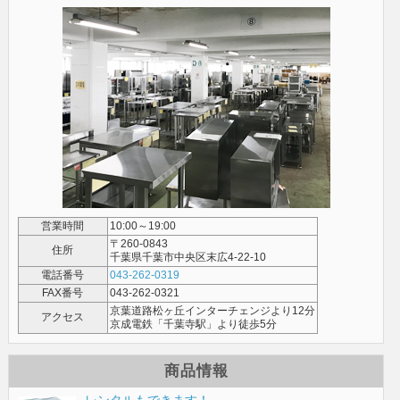
営業時間
10:00～19:00
〒260-0843
住所
千葉県千葉市中央区末広4-22-10
電話番号
043-262-0319
FAX番号
043-262-0321
京葉道路松ヶ丘インターチェンジより12分
アクセス
京成電鉄「千葉寺駅」より徒歩5分
商品情報
レンタルもできます！