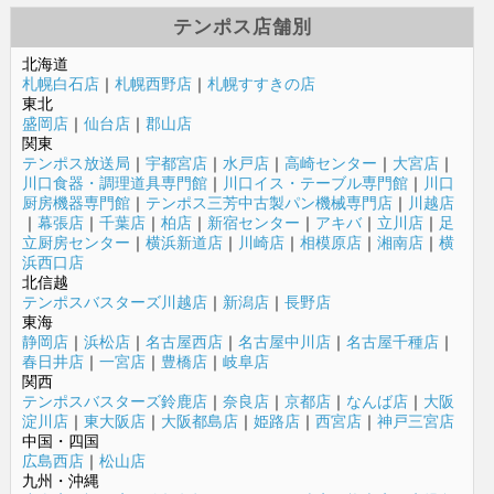
テンポス店舗別
北海道
札幌白石店
｜
札幌西野店
｜
札幌すすきの店
東北
盛岡店
｜
仙台店
｜
郡山店
関東
テンポス放送局
｜
宇都宮店
｜
水戸店
｜
高崎センター
｜
大宮店
｜
川口食器・調理道具専門館
｜
川口イス・テーブル専門館
｜
川口
厨房機器専門館
｜
テンポス三芳中古製パン機械専門店
｜
川越店
｜
幕張店
｜
千葉店
｜
柏店
｜
新宿センター
｜
アキバ
｜
立川店
｜
足
立厨房センター
｜
横浜新道店
｜
川崎店
｜
相模原店
｜
湘南店
｜
横
浜西口店
北信越
テンポスバスターズ川越店
｜
新潟店
｜
長野店
東海
静岡店
｜
浜松店
｜
名古屋西店
｜
名古屋中川店
｜
名古屋千種店
｜
春日井店
｜
一宮店
｜
豊橋店
｜
岐阜店
関西
テンポスバスターズ鈴鹿店
｜
奈良店
｜
京都店
｜
なんば店
｜
大阪
淀川店
｜
東大阪店
｜
大阪都島店
｜
姫路店
｜
西宮店
｜
神戸三宮店
中国・四国
広島西店
｜
松山店
九州・沖縄