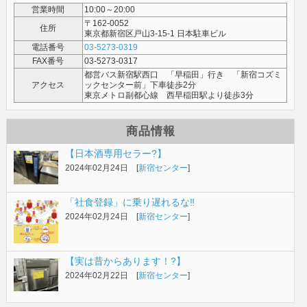
営業時間
10:00～20:00
〒162-0052
住所
東京都新宿区戸山3-15-1 日本駐車ビル
電話番号
03-5273-0319
FAX番号
03-5273-0317
都営バス新宿駅西口 「早稲田」行き 「新宿コズミ
アクセス
ックセンター前」下車徒歩2分
東京メトロ副都心線 西早稲田駅より徒歩3分
商品情報
【日本酒専用セラー?】
2024年02月24日 [
新宿センター
]
「社食登録」に乗り遅れるな‼️
2024年02月24日 [
新宿センター
]
【実は昔からあります！?】
2024年02月22日 [
新宿センター
]