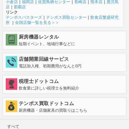
小倉店
｜
福岡店
｜
佐賀鳥栖センター
｜
長崎店
｜
熊本店
｜
鹿児島
店
｜
那覇店
リンク
テンポスバスターズ
｜
テンポス買取センター
｜
飲食店繁盛研究
所
｜
全国店舗一覧を見る＞＞
厨房機器レンタル
短期イベント、地域行事などに
店舗開業回線サービス
電話加入権、初期費用がなんと0円
税理士ドットコム
飲食業に詳しい税理士を無料紹介
テンポス買取ドットコム
厨房機器・店舗家具の買取りはこちら
すべて