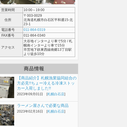
営業時間
10:00～19:00
〒003-0029
住所
北海道札幌市白石区平和通15-北
23-1
電話番号
011-864-0319
FAX番号
011-864-0340
大谷地インターより車で5分 / 札
幌南インターより車で15分
アクセス
市営地下鉄東西線南郷13丁目駅
より徒歩10分
商品情報
【商品紹介】札幌漁業協同組合の
方必見!!ちょー冷える冷凍ストッ
カー入荷しました!!
2023年09月01日 [
札幌白石店
]
ラーメン屋さんで必要な商品
2023年02月16日 [
札幌白石店
]