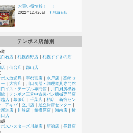
お買い得情報！！！
2022年12月26日 [
札幌白石店
]
テンポス店舗別
海道
幌白石店
｜
札幌西野店
｜
札幌すすきの店
北
岡店
｜
仙台店
｜
郡山店
東
ンポス放送局
｜
宇都宮店
｜
水戸店
｜
高崎セ
ター
｜
大宮店
｜
川口食器・調理道具専門館
川口イス・テーブル専門館
｜
川口厨房機器
門館
｜
テンポス三芳中古製パン機械専門店
川越店
｜
幕張店
｜
千葉店
｜
柏店
｜
新宿セン
ー
｜
アキバ
｜
立川店
｜
足立厨房センター
｜
浜新道店
｜
川崎店
｜
相模原店
｜
湘南店
｜
横
西口店
信越
ンポスバスターズ川越店
｜
新潟店
｜
長野店
海