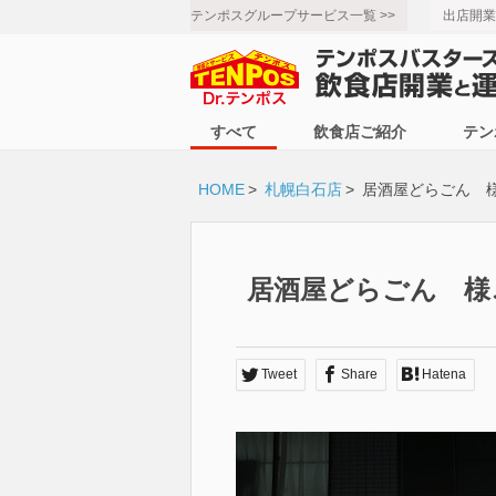
テンポスグループサービス一覧 >>
出店開業
すべて
飲食店ご紹介
テン
HOME
>
札幌白石店
>
居酒屋どらごん 
居酒屋どらごん 様
Tweet
Share
Hatena