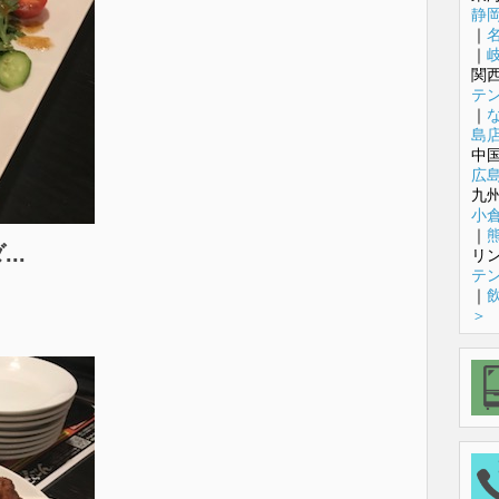
静
｜
｜
関
テ
｜
島
中
広
九
小
｜
..
リ
テ
｜
＞