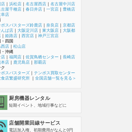
岡店
｜
浜松店
｜
名古屋西店
｜
名古屋中川店
名古屋千種店
｜
春日井店
｜
一宮店
｜
豊橋店
岐阜店
西
ンポスバスターズ鈴鹿店
｜
奈良店
｜
京都店
なんば店
｜
大阪淀川店
｜
東大阪店
｜
大阪都
店
｜
姫路店
｜
西宮店
｜
神戸三宮店
国・四国
島西店
｜
松山店
州・沖縄
倉店
｜
福岡店
｜
佐賀鳥栖センター
｜
長崎店
熊本店
｜
鹿児島店
｜
那覇店
ンク
ンポスバスターズ
｜
テンポス買取センター
飲食店繁盛研究所
｜
全国店舗一覧を見る＞
厨房機器レンタル
短期イベント、地域行事などに
店舗開業回線サービス
電話加入権、初期費用がなんと0円