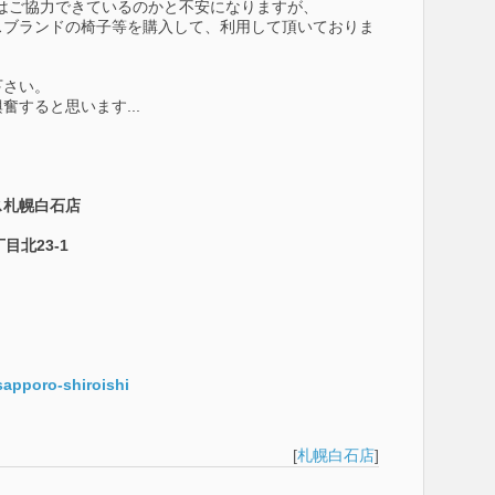
はご協力できているのかと不安になりますが、
スブランドの椅子等を購入して、利用して頂いておりま
下さい。
すると思います...
ス札幌白石店
目北23-1
sapporo-shiroishi
[
札幌白石店
]