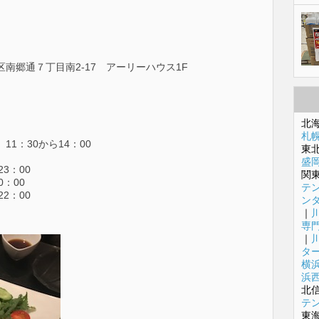
石区南郷通７丁目南2-17 アーリーハウス1F
北
札
1：30から14：00
東
盛
3：00
関
：00
テ
：00
ン
｜
専
｜
タ
横
浜
北
テ
東