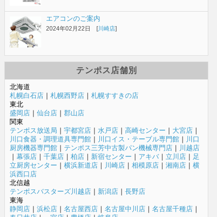
エアコンのご案内
2024年02月22日 [
川崎店
]
テンポス店舗別
北海道
札幌白石店
｜
札幌西野店
｜
札幌すすきの店
東北
盛岡店
｜
仙台店
｜
郡山店
関東
テンポス放送局
｜
宇都宮店
｜
水戸店
｜
高崎センター
｜
大宮店
｜
川口食器・調理道具専門館
｜
川口イス・テーブル専門館
｜
川口
厨房機器専門館
｜
テンポス三芳中古製パン機械専門店
｜
川越店
｜
幕張店
｜
千葉店
｜
柏店
｜
新宿センター
｜
アキバ
｜
立川店
｜
足
立厨房センター
｜
横浜新道店
｜
川崎店
｜
相模原店
｜
湘南店
｜
横
浜西口店
北信越
テンポスバスターズ川越店
｜
新潟店
｜
長野店
東海
静岡店
｜
浜松店
｜
名古屋西店
｜
名古屋中川店
｜
名古屋千種店
｜