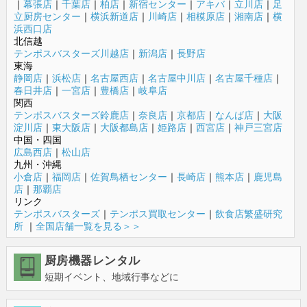
｜
幕張店
｜
千葉店
｜
柏店
｜
新宿センター
｜
アキバ
｜
立川店
｜
足
立厨房センター
｜
横浜新道店
｜
川崎店
｜
相模原店
｜
湘南店
｜
横
浜西口店
北信越
テンポスバスターズ川越店
｜
新潟店
｜
長野店
東海
静岡店
｜
浜松店
｜
名古屋西店
｜
名古屋中川店
｜
名古屋千種店
｜
春日井店
｜
一宮店
｜
豊橋店
｜
岐阜店
関西
テンポスバスターズ鈴鹿店
｜
奈良店
｜
京都店
｜
なんば店
｜
大阪
淀川店
｜
東大阪店
｜
大阪都島店
｜
姫路店
｜
西宮店
｜
神戸三宮店
中国・四国
広島西店
｜
松山店
九州・沖縄
小倉店
｜
福岡店
｜
佐賀鳥栖センター
｜
長崎店
｜
熊本店
｜
鹿児島
店
｜
那覇店
リンク
テンポスバスターズ
｜
テンポス買取センター
｜
飲食店繁盛研究
所
｜
全国店舗一覧を見る＞＞
厨房機器レンタル
短期イベント、地域行事などに