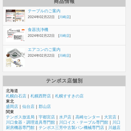
商品情報
テーブルのご案内
2024年02月22日 [
川崎店
]
食器洗浄機
2024年02月22日 [
川崎店
]
エアコンのご案内
2024年02月22日 [
川崎店
]
テンポス店舗別
北海道
札幌白石店
｜
札幌西野店
｜
札幌すすきの店
東北
盛岡店
｜
仙台店
｜
郡山店
関東
テンポス放送局
｜
宇都宮店
｜
水戸店
｜
高崎センター
｜
大宮店
｜
川口食器・調理道具専門館
｜
川口イス・テーブル専門館
｜
川口
厨房機器専門館
｜
テンポス三芳中古製パン機械専門店
｜
川越店