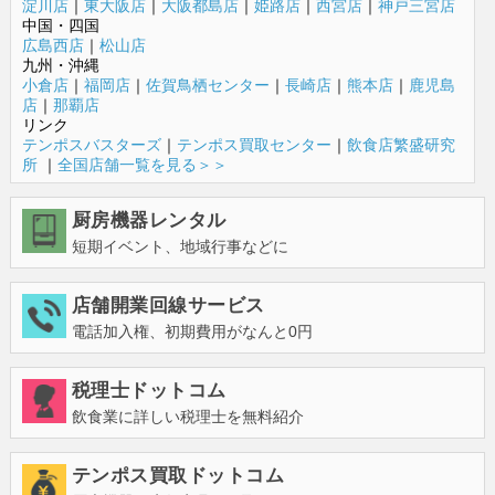
淀川店
｜
東大阪店
｜
大阪都島店
｜
姫路店
｜
西宮店
｜
神戸三宮店
中国・四国
広島西店
｜
松山店
九州・沖縄
小倉店
｜
福岡店
｜
佐賀鳥栖センター
｜
長崎店
｜
熊本店
｜
鹿児島
店
｜
那覇店
リンク
テンポスバスターズ
｜
テンポス買取センター
｜
飲食店繁盛研究
所
｜
全国店舗一覧を見る＞＞
厨房機器レンタル
短期イベント、地域行事などに
店舗開業回線サービス
電話加入権、初期費用がなんと0円
税理士ドットコム
飲食業に詳しい税理士を無料紹介
テンポス買取ドットコム