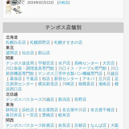
2024年02月22日 [
川崎店
]
テンポス店舗別
北海道
札幌白石店
｜
札幌西野店
｜
札幌すすきの店
東北
盛岡店
｜
仙台店
｜
郡山店
関東
テンポス放送局
｜
宇都宮店
｜
水戸店
｜
高崎センター
｜
大宮店
｜
川口食器・調理道具専門館
｜
川口イス・テーブル専門館
｜
川口
厨房機器専門館
｜
テンポス三芳中古製パン機械専門店
｜
川越店
｜
幕張店
｜
千葉店
｜
柏店
｜
新宿センター
｜
アキバ
｜
立川店
｜
足
立厨房センター
｜
横浜新道店
｜
川崎店
｜
相模原店
｜
湘南店
｜
横
浜西口店
北信越
テンポスバスターズ川越店
｜
新潟店
｜
長野店
東海
静岡店
｜
浜松店
｜
名古屋西店
｜
名古屋中川店
｜
名古屋千種店
｜
春日井店
｜
一宮店
｜
豊橋店
｜
岐阜店
関西
テンポスバスターズ鈴鹿店
｜
奈良店
｜
京都店
｜
なんば店
｜
大阪