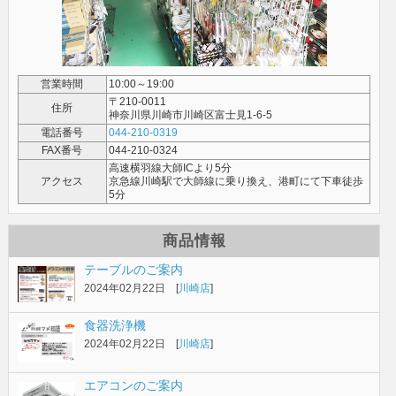
営業時間
10:00～19:00
〒210-0011
住所
神奈川県川崎市川崎区富士見1-6-5
電話番号
044-210-0319
FAX番号
044-210-0324
高速横羽線大師ICより5分
アクセス
京急線川崎駅で大師線に乗り換え、港町にて下車徒歩
5分
商品情報
テーブルのご案内
2024年02月22日 [
川崎店
]
食器洗浄機
2024年02月22日 [
川崎店
]
エアコンのご案内