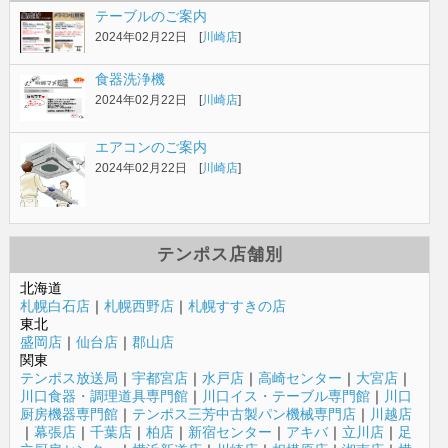
テーブルのご案内
2024年02月22日 [
川崎店
]
食器洗浄機
2024年02月22日 [
川崎店
]
エアコンのご案内
2024年02月22日 [
川崎店
]
テンポス店舗別
北海道
札幌白石店
｜
札幌西野店
｜
札幌すすきの店
東北
盛岡店
｜
仙台店
｜
郡山店
関東
テンポス放送局
｜
宇都宮店
｜
水戸店
｜
高崎センター
｜
大宮店
｜
川口食器・調理道具専門館
｜
川口イス・テーブル専門館
｜
川口
厨房機器専門館
｜
テンポス三芳中古製パン機械専門店
｜
川越店
｜
幕張店
｜
千葉店
｜
柏店
｜
新宿センター
｜
アキバ
｜
立川店
｜
足