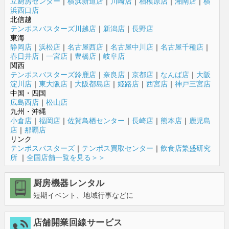
立厨房センター
｜
横浜新道店
｜
川崎店
｜
相模原店
｜
湘南店
｜
横
浜西口店
北信越
テンポスバスターズ川越店
｜
新潟店
｜
長野店
東海
静岡店
｜
浜松店
｜
名古屋西店
｜
名古屋中川店
｜
名古屋千種店
｜
春日井店
｜
一宮店
｜
豊橋店
｜
岐阜店
関西
テンポスバスターズ鈴鹿店
｜
奈良店
｜
京都店
｜
なんば店
｜
大阪
淀川店
｜
東大阪店
｜
大阪都島店
｜
姫路店
｜
西宮店
｜
神戸三宮店
中国・四国
広島西店
｜
松山店
九州・沖縄
小倉店
｜
福岡店
｜
佐賀鳥栖センター
｜
長崎店
｜
熊本店
｜
鹿児島
店
｜
那覇店
リンク
テンポスバスターズ
｜
テンポス買取センター
｜
飲食店繁盛研究
所
｜
全国店舗一覧を見る＞＞
厨房機器レンタル
短期イベント、地域行事などに
店舗開業回線サービス