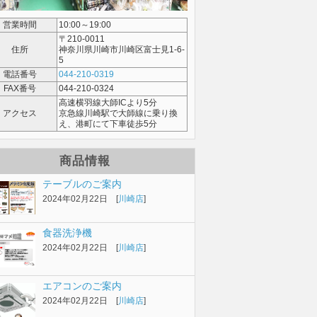
営業時間
10:00～19:00
〒210-0011
住所
神奈川県川崎市川崎区富士見1-6-
5
電話番号
044-210-0319
FAX番号
044-210-0324
高速横羽線大師ICより5分
アクセス
京急線川崎駅で大師線に乗り換
え、港町にて下車徒歩5分
商品情報
テーブルのご案内
2024年02月22日 [
川崎店
]
食器洗浄機
2024年02月22日 [
川崎店
]
エアコンのご案内
2024年02月22日 [
川崎店
]