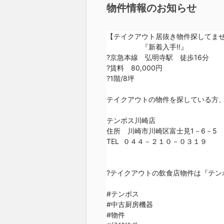
物件情報のお知らせ
【テイクアウト居抜き物件探してませ
　　　　　『新着入手‼️』　

?京急本線　弘明寺駅　徒歩16分

?賃料　80,000円

?1階/8坪

テイクアウトの物件を探している方、テ
テンポス川崎店

住所　川崎市川崎区富士見1－6－5

TEL  ０４４－２１０－０３１９

?テイクアウトの飲食店物件は『テンポ
#テンポス

#中古厨房機器

#物件
