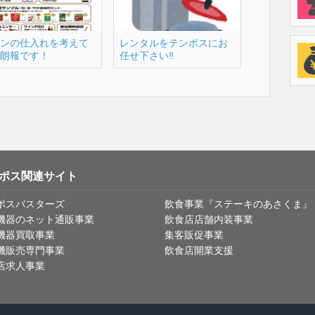
ンの仕入れを考えて
レンタルをテンポスにお
朗報です！
任せ下さい‼️
ポス関連サイト
ポスバスターズ
飲食事業『ステーキのあさくま』
機器のネット通販事業
飲食店店舗内装事業
機器買取事業
集客販促事業
機販売専門事業
飲食店開業支援
店求人事業