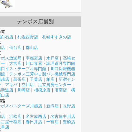
テンポス店舗別
海道
幌白石店
｜
札幌西野店
｜
札幌すすきの店
北
岡店
｜
仙台店
｜
郡山店
東
ンポス放送局
｜
宇都宮店
｜
水戸店
｜
高崎セ
ター
｜
大宮店
｜
川口食器・調理道具専門館
川口イス・テーブル専門館
｜
川口厨房機器
門館
｜
テンポス三芳中古製パン機械専門店
川越店
｜
幕張店
｜
千葉店
｜
柏店
｜
新宿セン
ー
｜
アキバ
｜
立川店
｜
足立厨房センター
｜
浜新道店
｜
川崎店
｜
相模原店
｜
湘南店
｜
横
西口店
信越
ンポスバスターズ川越店
｜
新潟店
｜
長野店
海
岡店
｜
浜松店
｜
名古屋西店
｜
名古屋中川店
名古屋千種店
｜
春日井店
｜
一宮店
｜
豊橋店
岐阜店