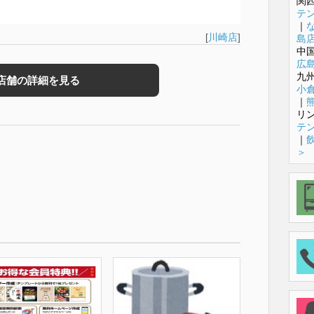
関
テ
｜
[
川崎店
]
島
中
広
九
店舗の詳細を見る
小
｜
リ
テ
｜
＞