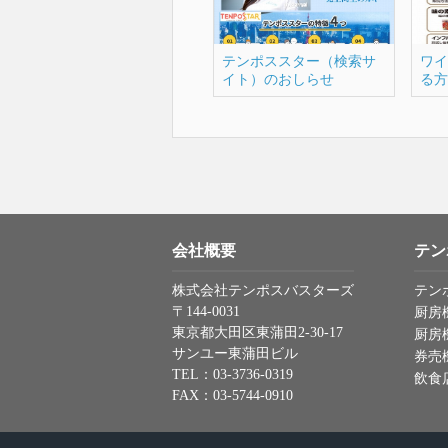
テンポススター（検索サ
ワイ
イト）のおしらせ
る方
会社概要
テン
株式会社テンポスバスターズ
テン
〒144-0031
厨房
東京都大田区東蒲田2-30-17
厨房
サンユー東蒲田ビル
券売
TEL：03-3736-0319
飲食
FAX：03-5744-0910