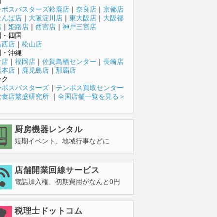
西
ンポスバスターズ鈴鹿店
｜
奈良店
｜
京都店
なんば店
｜
大阪淀川店
｜
東大阪店
｜
大阪都
店
｜
姫路店
｜
西宮店
｜
神戸三宮店
国・四国
島西店
｜
松山店
州・沖縄
倉店
｜
福岡店
｜
佐賀鳥栖センター
｜
長崎店
熊本店
｜
鹿児島店
｜
那覇店
ンク
ンポスバスターズ
｜
テンポス買取センター
飲食店繁盛研究所
｜
全国店舗一覧を見る＞
厨房機器レンタル
短期イベント、地域行事などに
店舗開業回線サービス
電話加入権、初期費用がなんと0円
税理士ドットコム