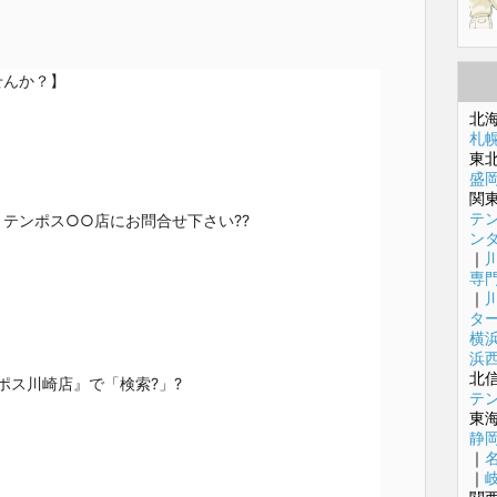
んか？】

北
札
東
盛
関
テ
ンポス○○店にお問合せ下さい?‍?

ン
｜
専
｜
タ
横
浜
北
ス川崎店』で「検索?」?

テ
東
静
｜
｜