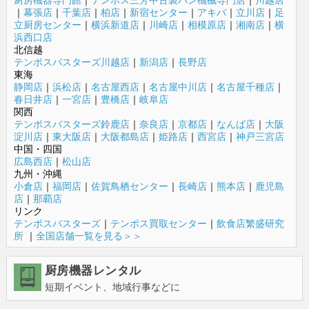
｜
幕張店
｜
千葉店
｜
柏店
｜
新宿センター
｜
アキバ
｜
立川店
｜
足
立厨房センター
｜
横浜新道店
｜
川崎店
｜
相模原店
｜
湘南店
｜
横
浜西口店
北信越
テンポスバスターズ川越店
｜
新潟店
｜
長野店
東海
静岡店
｜
浜松店
｜
名古屋西店
｜
名古屋中川店
｜
名古屋千種店
｜
春日井店
｜
一宮店
｜
豊橋店
｜
岐阜店
関西
テンポスバスターズ鈴鹿店
｜
奈良店
｜
京都店
｜
なんば店
｜
大阪
淀川店
｜
東大阪店
｜
大阪都島店
｜
姫路店
｜
西宮店
｜
神戸三宮店
中国・四国
広島西店
｜
松山店
九州・沖縄
小倉店
｜
福岡店
｜
佐賀鳥栖センター
｜
長崎店
｜
熊本店
｜
鹿児島
店
｜
那覇店
リンク
テンポスバスターズ
｜
テンポス買取センター
｜
飲食店繁盛研究
所
｜
全国店舗一覧を見る＞＞
厨房機器レンタル
短期イベント、地域行事などに