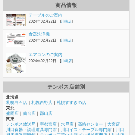
商品情報
テーブルのご案内
2024年02月22日 [
川崎店
]
食器洗浄機
2024年02月22日 [
川崎店
]
エアコンのご案内
2024年02月22日 [
川崎店
]
テンポス店舗別
北海道
札幌白石店
｜
札幌西野店
｜
札幌すすきの店
東北
盛岡店
｜
仙台店
｜
郡山店
関東
テンポス放送局
｜
宇都宮店
｜
水戸店
｜
高崎センター
｜
大宮店
｜
川口食器・調理道具専門館
｜
川口イス・テーブル専門館
｜
川口
厨房機器専門館
｜
テンポス三芳中古製パン機械専門店
｜
川越店